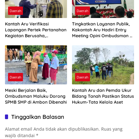
Daerah
Daerah
Kantah Aru Verifikasi
Tingkatkan Layanan Publik,
Lapangan Pertek Pertanahan
Kakantah Aru Hadiri Entry
Kegiatan Berusaha,
Meeting Opini Ombudsman RI
Optimalkan Ini
2026
Daerah
Daerah
Meski Berjalan Baik,
Kantah Aru dan Pemda Ukur
Ombudsman Maluku Dorong
Bidang Tanah Pastikan Status
SPMB SMP di Ambon Dibenahi
Hukum-Tata Kelola Aset
Tinggalkan Balasan
Alamat email Anda tidak akan dipublikasikan.
Ruas yang
wajib ditandai
*