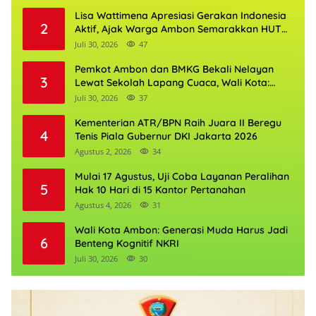
Kerja Lokal
Lisa Wattimena Apresiasi Gerakan Indonesia
2
Aktif, Ajak Warga Ambon Semarakkan HUT
RI dan HUT Provinsi Maluku
Juli 30, 2026
47
Pemkot Ambon dan BMKG Bekali Nelayan
3
Lewat Sekolah Lapang Cuaca, Wali Kota:
Keselamatan Harus Jadi Prioritas
Juli 30, 2026
37
Kementerian ATR/BPN Raih Juara II Beregu
4
Tenis Piala Gubernur DKI Jakarta 2026
Agustus 2, 2026
34
Mulai 17 Agustus, Uji Coba Layanan Peralihan
5
Hak 10 Hari di 15 Kantor Pertanahan
Agustus 4, 2026
31
Wali Kota Ambon: Generasi Muda Harus Jadi
6
Benteng Kognitif NKRI
Juli 30, 2026
30