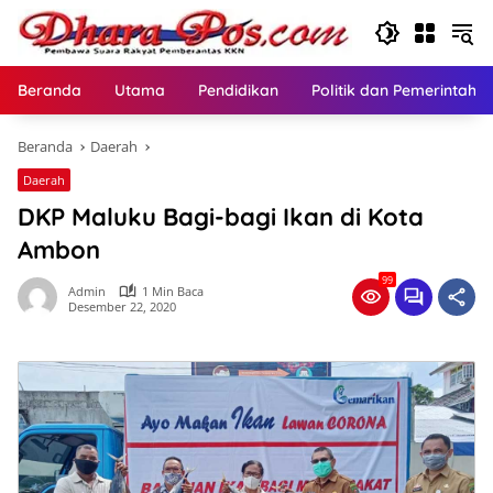
Langsung
ke
konten
Beranda
Utama
Pendidikan
Politik dan Pemerintaha
Beranda
Daerah
Daerah
DKP Maluku Bagi-bagi Ikan di Kota
Ambon
99
Admin
1 Min Baca
Desember 22, 2020