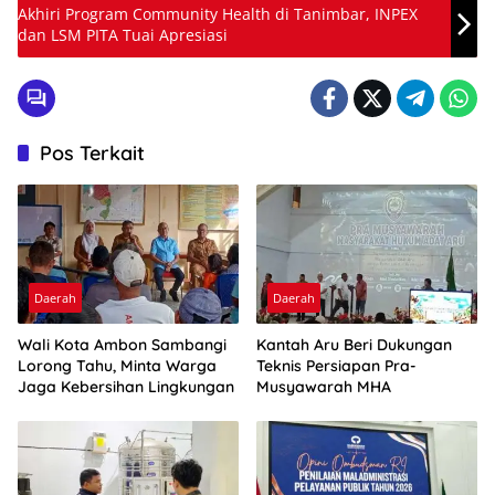
Akhiri Program Community Health di Tanimbar, INPEX
dan LSM PITA Tuai Apresiasi
Pos Terkait
Daerah
Daerah
Wali Kota Ambon Sambangi
Kantah Aru Beri Dukungan
Lorong Tahu, Minta Warga
Teknis Persiapan Pra-
Jaga Kebersihan Lingkungan
Musyawarah MHA