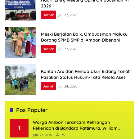
2026
Daerah
Juli 27, 2026
Meski Berjalan Baik, Ombudsman Maluku
Dorong SPMB SMP di Ambon Dibenahi
Daerah
Juli 27, 2026
Kantah Aru dan Pemda Ukur Bidang Tanah
Pastikan Status Hukum-Tata Kelola Aset
Daerah
Juli 24, 2026
Pos Populer
Warga Ambon Terancam Kehilangan
1
Pekerjaan di Bandara Pattimura, William
Mairuhu Desak Maskapai Utamakan Tenaga
Juli 30, 2026
75