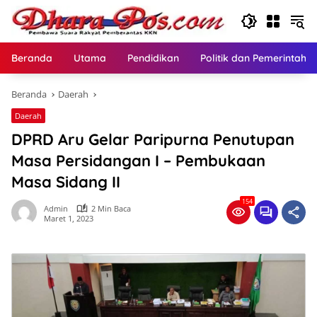
Langsung
ke
konten
Beranda
Utama
Pendidikan
Politik dan Pemerintaha
Beranda
Daerah
Daerah
DPRD Aru Gelar Paripurna Penutupan
Masa Persidangan I – Pembukaan
Masa Sidang II
154
Admin
2 Min Baca
Maret 1, 2023