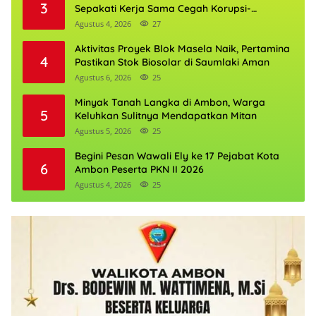
3
Sepakati Kerja Sama Cegah Korupsi-
Penguatan Ekonomi
Agustus 4, 2026
27
Aktivitas Proyek Blok Masela Naik, Pertamina
4
Pastikan Stok Biosolar di Saumlaki Aman
Agustus 6, 2026
25
Minyak Tanah Langka di Ambon, Warga
5
Keluhkan Sulitnya Mendapatkan Mitan
Agustus 5, 2026
25
Begini Pesan Wawali Ely ke 17 Pejabat Kota
6
Ambon Peserta PKN II 2026
Agustus 4, 2026
25