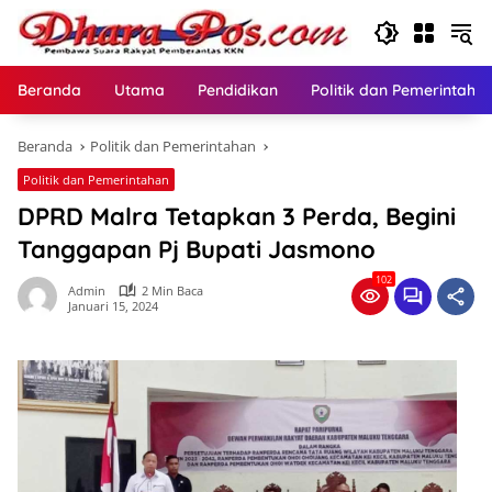
Langsung
ke
konten
Beranda
Utama
Pendidikan
Politik dan Pemerintaha
Beranda
Politik dan Pemerintahan
Politik dan Pemerintahan
DPRD Malra Tetapkan 3 Perda, Begini
Tanggapan Pj Bupati Jasmono
102
Admin
2 Min Baca
Januari 15, 2024