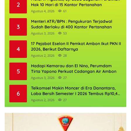
2
Hak 10 Hari di 15 Kantor Pertanahan
Agustus 4, 2026
61
Menteri ATR/BPN : Pengukuran Terjadwal
3
Sudah Berlaku di 400 Kantor Pertanahan
Agustus 3, 2026
53
17 Pejabat Eselon II Pemkot Ambon Ikut PKN II
4
2026, Berikut Daftarnya
Agustus 2, 2026
28
Hadapi Kemarau dan El Nino, Perumdam
5
Tirta Yapono Perkuat Cadangan Air Ambon
Agustus 3, 2026
27
Telkomsel Makin Moncer di Era Danantara,
6
Laba Bersih Semester I 2026 Tembus Rp10,4
Triliun
Agustus 2, 2026
27