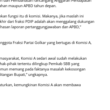
n dan Pembahasan rancangang Anggaran Pendapatan
bahan maupun APBD tahun depan.
kan fungsi itu di komisi. Makanya, jika maslah ini
akhir dari fraksi PDIP adalah akan menggalang dukungan
ahasan laporan pertanggungjawaban dan APBD,”
nggota Fraksi Partai Golkar yang bertugas di Komisi A,
 masyarakat, Komisi A sedari awal sudah melakukan
ak-pihak tertentu dilingkup Pemkab SBB yang
 Namun memang pada faktanya masalah kekosongan
ditangan Bupati,” ungkapnya.
nuturkan, kemungkinan Komisi A akan membawa