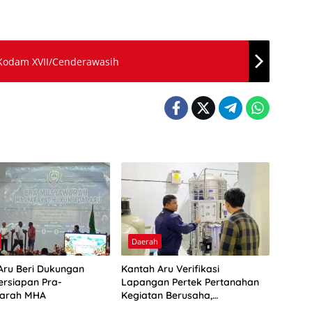
 Kodam XVII/Cenderawasih
Daerah
Aru Beri Dukungan
Kantah Aru Verifikasi
ersiapan Pra-
Lapangan Pertek Pertanahan
arah MHA
Kegiatan Berusaha,
Optimalkan Ini