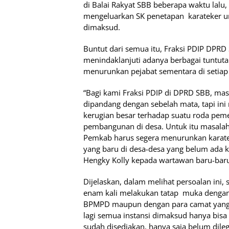
di Balai Rakyat SBB beberapa waktu lalu
mengeluarkan SK penetapan karateker un
dimaksud.
Buntut dari semua itu, Fraksi PDIP DPRD
menindaklanjuti adanya berbagai tuntut
menurunkan pejabat sementara di setiap d
“Bagi kami Fraksi PDIP di DPRD SBB, mas
dipandang dengan sebelah mata, tapi in
kerugian besar terhadap suatu roda pem
pembangunan di desa. Untuk itu masalah 
Pemkab harus segera menurunkan karate
yang baru di desa-desa yang belum ada k
Hengky Kolly kepada wartawan baru-baru 
Dijelaskan, dalam melihat persoalan ini
enam kali melakukan tatap muka dengan
BPMPD maupun dengan para camat yang 
lagi semua instansi dimaksud hanya bis
sudah disediakan, hanya saja belum dilegi