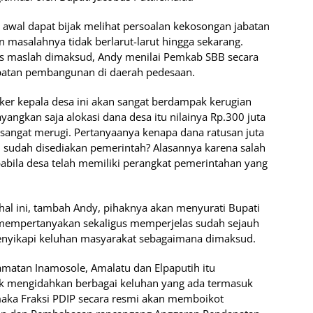
 awal dapat bijak melihat persoalan kekosongan jabatan
n masalahnya tidak berlarut-larut hingga sekarang.
as maslah dimaksud, Andy menilai Pemkab SBB secara
patan pembangunan di daerah pedesaan.
ker kepala desa ini akan sangat berdampak kerugian
angkan saja alokasi dana desa itu nilainya Rp.300 juta
a sangat merugi. Pertanyaanya kenapa dana ratusan juta
an sudah disediakan pemerintah? Alasannya karena salah
apabila desa telah memiliki perangkat pemerintahan yang
 hal ini, tambah Andy, pihaknya akan menyurati Bupati
k mempertanyakan sekaligus memperjelas sudah sejauh
yikapi keluhan masyarakat sebagaimana dimaksud.
ecamatan Inamosole, Amalatu dan Elpaputih itu
k mengidahkan berbagai keluhan yang ada termasuk
 maka Fraksi PDIP secara resmi akan memboikot