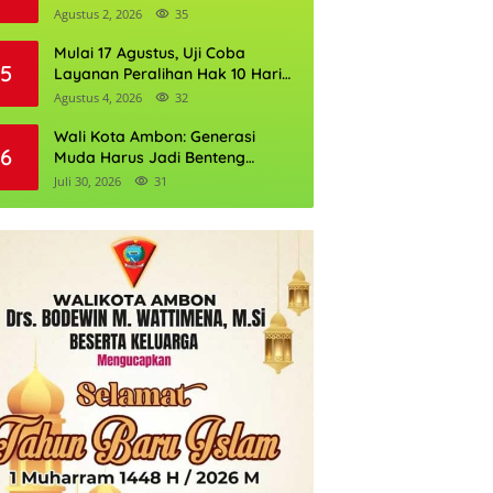
Gubernur DKI Jakarta 2026
Agustus 2, 2026
35
Mulai 17 Agustus, Uji Coba
5
Layanan Peralihan Hak 10 Hari
di 15 Kantor Pertanahan
Agustus 4, 2026
32
Wali Kota Ambon: Generasi
6
Muda Harus Jadi Benteng
Kognitif NKRI
Juli 30, 2026
31