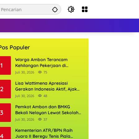
Pos Populer
Warga Ambon Terancam
1
Kehilangan Pekerjaan di
Bandara Pattimura, William
Juli 30, 2026
75
Mairuhu Desak Maskapai
Utamakan Tenaga Kerja Lokal
Lisa Wattimena Apresiasi
2
Gerakan Indonesia Aktif, Ajak
Warga Ambon Semarakkan
Juli 30, 2026
48
HUT RI dan HUT Provinsi Maluku
Pemkot Ambon dan BMKG
3
Bekali Nelayan Lewat Sekolah
Lapang Cuaca, Wali Kota:
Juli 30, 2026
37
Keselamatan Harus Jadi
Prioritas
Kementerian ATR/BPN Raih
4
Juara II Beregu Tenis Piala