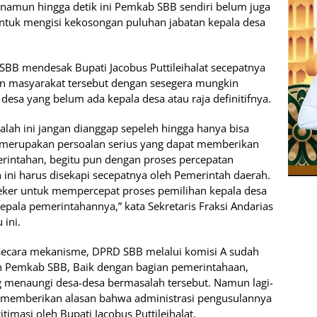
, namun hingga detik ini Pemkab SBB sendiri belum juga
tuk mengisi kekosongan puluhan jabatan kepala desa
 SBB mendesak Bupati Jacobus Puttileihalat secepatnya
an masyarakat tersebut dengan sesegera mungkin
esa yang belum ada kepala desa atau raja definitifnya.
alah ini jangan dianggap sepeleh hingga hanya bisa
i merupakan persoalan serius yang dapat memberikan
erintahan, begitu pun dengan proses percepatan
ini harus disekapi secepatnya oleh Pemerintah daerah.
ker untuk mempercepat proses pemilihan kepala desa
epala pemerintahannya,” kata Sekretaris Fraksi Andarias
ini.
, secara mekanisme, DPRD SBB melalui komisi A sudah
 Pemkab SBB, Baik dengan bagian pemerintahaan,
menaungi desa-desa bermasalah tersebut. Namun lagi-
a memberikan alasan bahwa administrasi pengusulannya
timasi oleh Bupati Jacobus Puttileihalat.