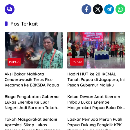
Pos Terkait
PAPUA
PAPUA
Aksi Bakar Mahkota
Hadiri HUT ke 20 IKEMAL
Cenderawasih Terus Picu
Tanah Papua di Jayapura, Ini
Kecaman ke BBKSDA Papua
Pesan Gubernur Maluku
Biaya Pengobatan Gubernur
Ketua Dewan Adat Keerom
Lukas Enembe Ke Luar
Imbau Lukas Enembe
Negeri Jadi Sorotan Tokoh
Masyarakat Papua Buka Diri
Masyarakat Papua
Pasca Kedatangan KPK
Tokoh Masyarakat Sentani
Laskar Pemuda Merah Putih
Apresiasi Sikap Lukas
Papua Dukung Penyidik KPK