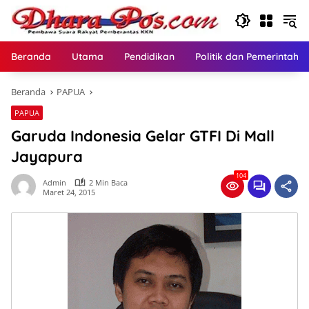
Langsung
ke
konten
Beranda
Utama
Pendidikan
Politik dan Pemerintaha
Beranda
PAPUA
PAPUA
Garuda Indonesia Gelar GTFI Di Mall
Jayapura
104
Admin
2 Min Baca
Maret 24, 2015