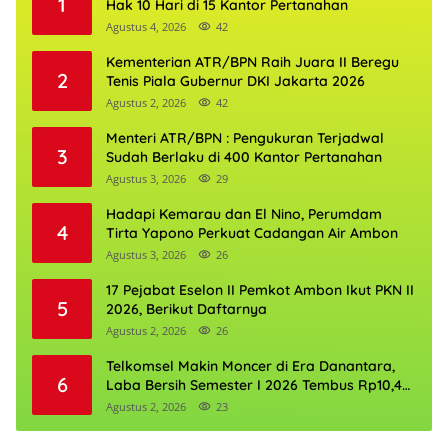
1
Hak 10 Hari di 15 Kantor Pertanahan
Agustus 4, 2026
42
Kementerian ATR/BPN Raih Juara II Beregu
2
Tenis Piala Gubernur DKI Jakarta 2026
Agustus 2, 2026
42
Menteri ATR/BPN : Pengukuran Terjadwal
3
Sudah Berlaku di 400 Kantor Pertanahan
Agustus 3, 2026
29
Hadapi Kemarau dan El Nino, Perumdam
4
Tirta Yapono Perkuat Cadangan Air Ambon
Agustus 3, 2026
26
17 Pejabat Eselon II Pemkot Ambon Ikut PKN II
5
2026, Berikut Daftarnya
Agustus 2, 2026
26
Telkomsel Makin Moncer di Era Danantara,
6
Laba Bersih Semester I 2026 Tembus Rp10,4
Triliun
Agustus 2, 2026
23