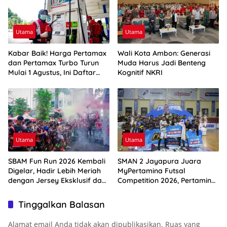
Utama
Utama
Kabar Baik! Harga Pertamax
Wali Kota Ambon: Generasi
dan Pertamax Turbo Turun
Muda Harus Jadi Benteng
Mulai 1 Agustus, Ini Daftar
Kognitif NKRI
Harga BBM di Papua-Maluku
Utama
Utama
SBAM Fun Run 2026 Kembali
SMAN 2 Jayapura Juara
Digelar, Hadir Lebih Meriah
MyPertamina Futsal
dengan Jersey Eksklusif dan
Competition 2026, Pertamina
Rute Ikonik Kota Ambon
Dorong Lahirnya Generasi
Muda Berprestasi
Tinggalkan Balasan
Alamat email Anda tidak akan dipublikasikan.
Ruas yang