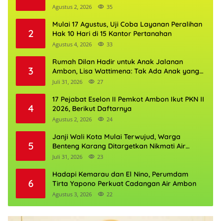
Agustus 2, 2026
35
Mulai 17 Agustus, Uji Coba Layanan Peralihan
2
Hak 10 Hari di 15 Kantor Pertanahan
Agustus 4, 2026
33
Rumah Dilan Hadir untuk Anak Jalanan
3
Ambon, Lisa Wattimena: Tak Ada Anak yang
Boleh Kehilangan Masa Depannya
Juli 31, 2026
27
17 Pejabat Eselon II Pemkot Ambon Ikut PKN II
4
2026, Berikut Daftarnya
Agustus 2, 2026
24
Janji Wali Kota Mulai Terwujud, Warga
5
Benteng Karang Ditargetkan Nikmati Air
Bersih Pekan Kedua Agustus
Juli 31, 2026
23
Hadapi Kemarau dan El Nino, Perumdam
6
Tirta Yapono Perkuat Cadangan Air Ambon
Agustus 3, 2026
22