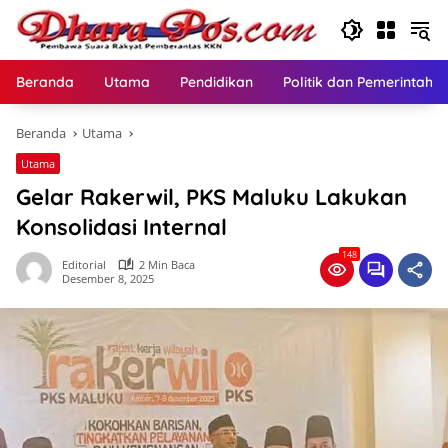
Langsung
ke
konten
Beranda
Utama
Pendidikan
Politik dan Pemerintaha
Beranda
Utama
Utama
Gelar Rakerwil, PKS Maluku Lakukan
Konsolidasi Internal
148
Editorial
2 Min Baca
Desember 8, 2025