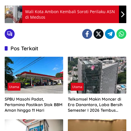
Wali Kota Ambon Kembali Soroti Perilaku ASN
di Medsos
Pos Terkait
Utama
Utama
SPBU Masohi Padat,
Telkomsel Makin Moncer di
Pertamina Pastikan Stok BBM
Era Danantara, Laba Bersih
Aman hingga 11 Hari
Semester I 2026 Tembus
Rp10,4 Triliun