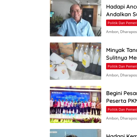
Hadapi Anc
Andalkan S
Politik Dan Pemer
Ambon, Dharapos.
Minyak Tan
Sulitnya M
Politik Dan Pemer
Ambon, Dharapos.
Begini Pesa
Peserta PKN
Politik Dan Pemer
Ambon, Dharapos.
Hadapi Kem