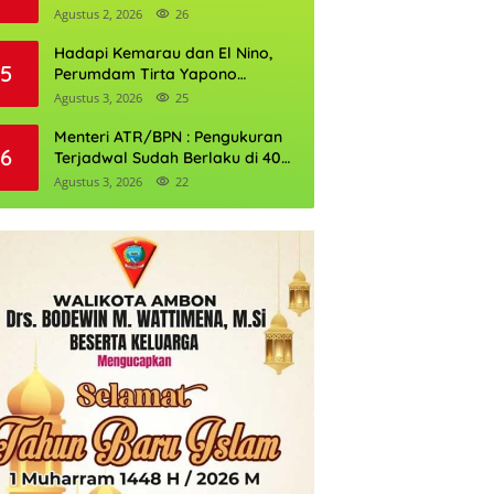
Daftarnya
Agustus 2, 2026
26
Hadapi Kemarau dan El Nino,
5
Perumdam Tirta Yapono
Perkuat Cadangan Air Ambon
Agustus 3, 2026
25
Menteri ATR/BPN : Pengukuran
6
Terjadwal Sudah Berlaku di 400
Kantor Pertanahan
Agustus 3, 2026
22