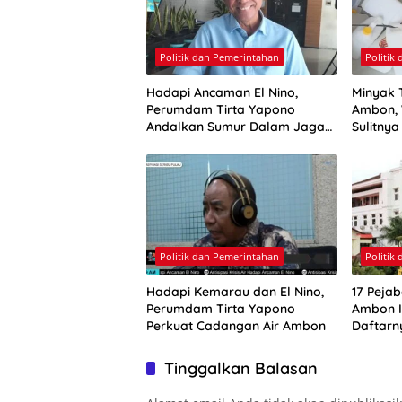
Politik dan Pemerintahan
Politik
Hadapi Ancaman El Nino,
Minyak 
Perumdam Tirta Yapono
Ambon, 
Andalkan Sumur Dalam Jaga
Sulitny
Pasokan Air Ambon
Politik dan Pemerintahan
Politik
Hadapi Kemarau dan El Nino,
17 Pejab
Perumdam Tirta Yapono
Ambon Ik
Perkuat Cadangan Air Ambon
Daftarn
Tinggalkan Balasan