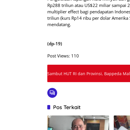
Rp288 triliun atau US$22 miliar sampai 
multiplier effect bagi pendapatan Indon
triliun (kurs Rp14 ribu per dolar Amerika
mendatang.
(dp-19)
Post Views:
110
Sambut HUT RI dan Provinsi, Bappeda Mal
Pos Terkait