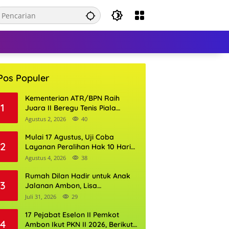
Pos Populer
Kementerian ATR/BPN Raih
1
Juara II Beregu Tenis Piala
Gubernur DKI Jakarta 2026
Agustus 2, 2026
40
Mulai 17 Agustus, Uji Coba
2
Layanan Peralihan Hak 10 Hari
di 15 Kantor Pertanahan
Agustus 4, 2026
38
Rumah Dilan Hadir untuk Anak
3
Jalanan Ambon, Lisa
Wattimena: Tak Ada Anak yang
Juli 31, 2026
29
Boleh Kehilangan Masa
Depannya
17 Pejabat Eselon II Pemkot
4
Ambon Ikut PKN II 2026, Berikut