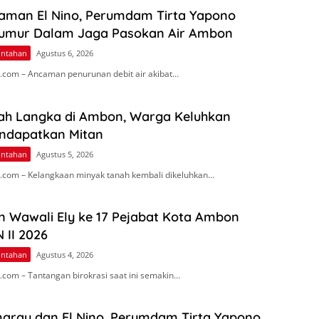
aman El Nino, Perumdam Tirta Yapono
umur Dalam Jaga Pasokan Air Ambon
intahan
Agustus 6, 2026
com – Ancaman penurunan debit air akibat…
ah Langka di Ambon, Warga Keluhkan
endapatkan Mitan
intahan
Agustus 5, 2026
com – Kelangkaan minyak tanah kembali dikeluhkan…
n Wawali Ely ke 17 Pejabat Kota Ambon
 II 2026
intahan
Agustus 4, 2026
com – Tantangan birokrasi saat ini semakin…
arau dan El Nino, Perumdam Tirta Yapono