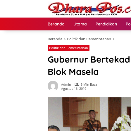
Langsung
ke
konten
Beranda
Utama
Pendidikan
Po
Beranda
Politik dan Pemerintahan
Politik dan Pemerintahan
Gubernur Berteka
Blok Masela
Admin
3 Min Baca
Agustus 16, 2019