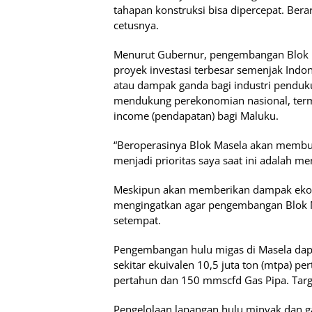
tahapan konstruksi bisa dipercepat. Berart
cetusnya.
Menurut Gubernur, pengembangan Blok M
proyek investasi terbesar semenjak Indon
atau dampak ganda bagi industri penduk
mendukung perekonomian nasional, ter
income (pendapatan) bagi Maluku.
“Beroperasinya Blok Masela akan membuka
menjadi prioritas saya saat ini adalah m
Meskipun akan memberikan dampak ekon
mengingatkan agar pengembangan Blok Ma
setempat.
Pengembangan hulu migas di Masela dap
sekitar ekuivalen 10,5 juta ton (mtpa) per
pertahun dan 150 mmscfd Gas Pipa. Targ
Pengelolaan lapangan hulu minyak dan ga