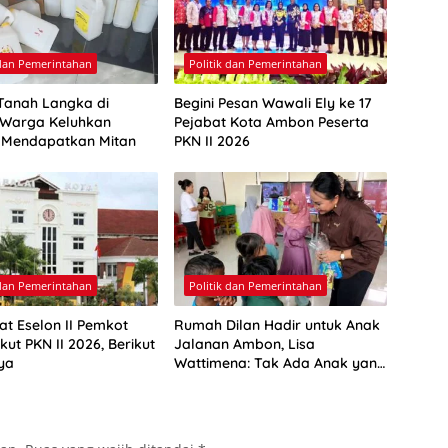
 dan Pemerintahan
Politik dan Pemerintahan
Tanah Langka di
Begini Pesan Wawali Ely ke 17
Warga Keluhkan
Pejabat Kota Ambon Peserta
a Mendapatkan Mitan
PKN II 2026
 dan Pemerintahan
Politik dan Pemerintahan
at Eselon II Pemkot
Rumah Dilan Hadir untuk Anak
ut PKN II 2026, Berikut
Jalanan Ambon, Lisa
ya
Wattimena: Tak Ada Anak yang
Boleh Kehilangan Masa
Depannya