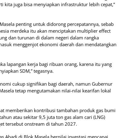
i kita juga bisa menyiapkan infrastruktur lebih cepat,”
asela penting untuk didorong percepatannya, sebab
esia merdeka itu akan menciptakan multiplier effect
ung dan turunan di dalam negeri dalam rangka
masuk menggenjot ekonomi daerah dan mendatangkan
 lapangan kerja bagi ribuan orang, karena itu yang
enyiapkan SDM,” tegasnya.
omi cukup signifikan bagi daerah, namun Gubernur
sela tetap mengutamakan nilai-nilai kearifan lokal
at memberikan kontribusi tambahan produk gas bumi
tahun atau sekitar 9,5 juta ton gas alam cari (LNG)
et tersebut onstream di tahun 2027.
s Abadi di Blok Masela bernilai investasi mencapai