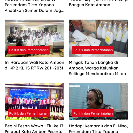
Perumdam Tirta Yapono
Bangun Kota Ambon
Andalkan Sumur Dalam Jaga
Pasokan Air Ambon
Politik dan Pemerintahan
Politik dan Pemerintahan
Ini Harapan Wali Kota Ambon
Minyak Tanah Langka di
di KP 2 KLHS RTRW 2011-2031
Ambon, Warga Keluhkan
Sulitnya Mendapatkan Mitan
Politik dan Pemerintahan
Politik dan Pemerintahan
Begini Pesan Wawali Ely ke 17
Hadapi Kemarau dan El Nino,
Pejabat Kota Ambon Peserta
Perumdam Tirta Yapono