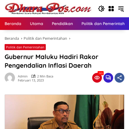
Langsung
ke
konten
Beranda
Utama
Pendidikan
Politik dan Pemerintaha
Beranda
Politik dan Pemerintahan
Politik dan Pemerintahan
Gubernur Maluku Hadiri Rakor
Pengendalian Inflasi Daerah
165
Admin
2 Min Baca
Februari 13, 2023