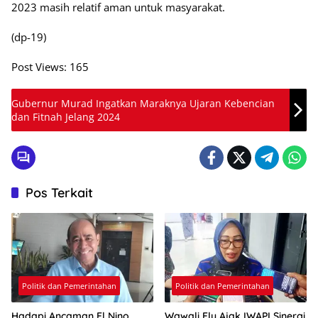
2023 masih relatif aman untuk masyarakat.
(dp-19)
Post Views:
165
Gubernur Murad Ingatkan Maraknya Ujaran Kebencian
dan Fitnah Jelang 2024
Pos Terkait
Politik dan Pemerintahan
Politik dan Pemerintahan
Hadapi Ancaman El Nino,
Wawali Ely Ajak IWAPI Sinergi