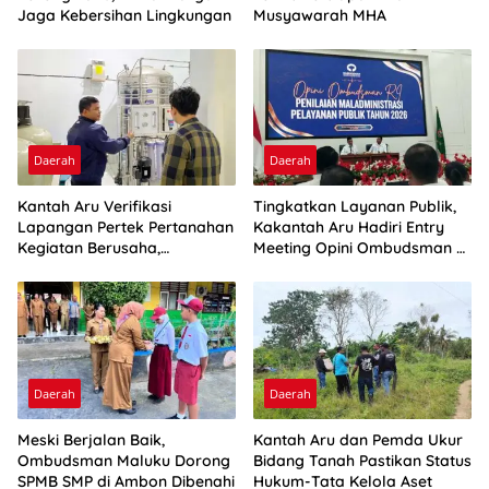
Jaga Kebersihan Lingkungan
Musyawarah MHA
Daerah
Daerah
Kantah Aru Verifikasi
Tingkatkan Layanan Publik,
Lapangan Pertek Pertanahan
Kakantah Aru Hadiri Entry
Kegiatan Berusaha,
Meeting Opini Ombudsman RI
Optimalkan Ini
2026
Daerah
Daerah
Meski Berjalan Baik,
Kantah Aru dan Pemda Ukur
Ombudsman Maluku Dorong
Bidang Tanah Pastikan Status
SPMB SMP di Ambon Dibenahi
Hukum-Tata Kelola Aset