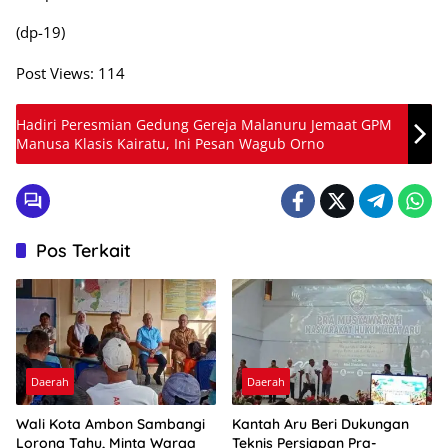
(dp-19)
Post Views:
114
Hadiri Peresmian Gedung Gereja Malanuru Jemaat GPM
Manusa Klasis Kairatu, Ini Pesan Wagub Orno
Pos Terkait
Daerah
Daerah
Wali Kota Ambon Sambangi
Kantah Aru Beri Dukungan
Lorong Tahu, Minta Warga
Teknis Persiapan Pra-