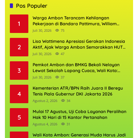
Pos Populer
Warga Ambon Terancam Kehilangan
1
Pekerjaan di Bandara Pattimura, William
Mairuhu Desak Maskapai Utamakan Tenaga
Juli 30, 2026
75
Kerja Lokal
Lisa Wattimena Apresiasi Gerakan Indonesia
2
Aktif, Ajak Warga Ambon Semarakkan HUT
RI dan HUT Provinsi Maluku
Juli 30, 2026
47
Pemkot Ambon dan BMKG Bekali Nelayan
3
Lewat Sekolah Lapang Cuaca, Wali Kota:
Keselamatan Harus Jadi Prioritas
Juli 30, 2026
37
Kementerian ATR/BPN Raih Juara II Beregu
4
Tenis Piala Gubernur DKI Jakarta 2026
Agustus 2, 2026
34
Mulai 17 Agustus, Uji Coba Layanan Peralihan
5
Hak 10 Hari di 15 Kantor Pertanahan
Agustus 4, 2026
31
Wali Kota Ambon: Generasi Muda Harus Jadi