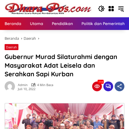
Langsung
ke
konten
Beranda
Utama
Pendidikan
Politik dan Pemerintaha
Beranda
Daerah
Daerah
Gubernur Murad Silaturahmi dengan
Masyarakat Adat Leisela dan
Serahkan Sapi Kurban
114
Admin
4 Min Baca
Juli 10, 2022