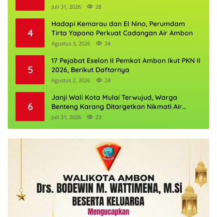
Boleh Kehilangan Masa Depannya
Juli 31, 2026
28
Hadapi Kemarau dan El Nino, Perumdam
4
Tirta Yapono Perkuat Cadangan Air Ambon
Agustus 3, 2026
24
17 Pejabat Eselon II Pemkot Ambon Ikut PKN II
5
2026, Berikut Daftarnya
Agustus 2, 2026
24
Janji Wali Kota Mulai Terwujud, Warga
6
Benteng Karang Ditargetkan Nikmati Air
Bersih Pekan Kedua Agustus
Juli 31, 2026
23