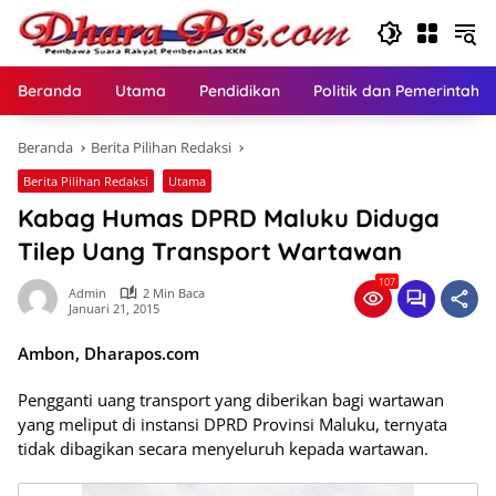
Langsung
ke
konten
Beranda
Utama
Pendidikan
Politik dan Pemerintaha
Beranda
Berita Pilihan Redaksi
Berita Pilihan Redaksi
Utama
Kabag Humas DPRD Maluku Diduga
Tilep Uang Transport Wartawan
107
Admin
2 Min Baca
Januari 21, 2015
Ambon, Dharapos.com
Pengganti uang transport yang diberikan bagi wartawan
yang meliput di instansi DPRD Provinsi Maluku, ternyata
tidak dibagikan secara menyeluruh kepada wartawan.