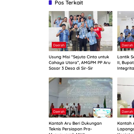
Pos Terkait
Daerah
Daerah
Usung Misi “Sejuta Cinta untuk
Lantik 
Cahaya Utara”, AMGPM PP Aru
II, Bupa
Sasar 3 Desa di Sir-Sir
Integrit
Daerah
Daerah
Kantah Aru Beri Dukungan
Kantah A
Teknis Persiapan Pra-
Lapanga