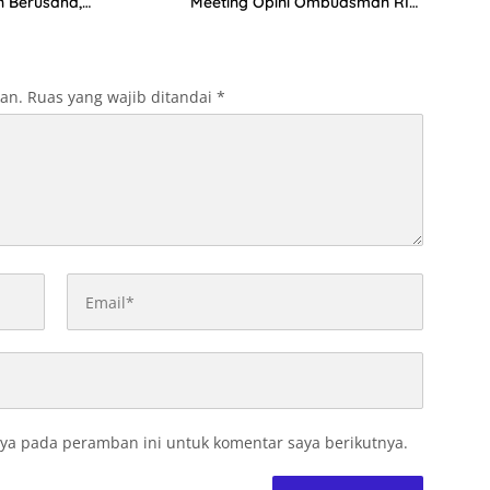
n Berusaha,
Meeting Opini Ombudsman RI
kan Ini
2026
kan.
Ruas yang wajib ditandai
*
ya pada peramban ini untuk komentar saya berikutnya.