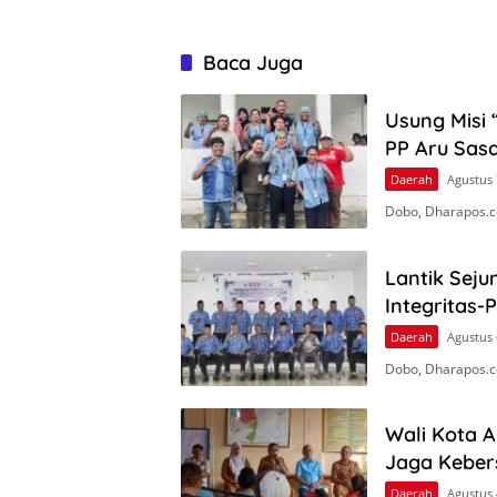
Baca Juga
Usung Misi 
PP Aru Sasa
Daerah
Agustus 
Dobo, Dharapos.c
Lantik Seju
Integritas-
Daerah
Agustus 
Dobo, Dharapos.co
Wali Kota 
Jaga Keber
Daerah
Agustus 