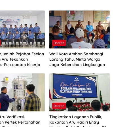
Daerah
Sejumlah Pejabat Eselon
Wali Kota Ambon Sambangi
ti Aru Tekankan
Lorong Tahu, Minta Warga
as-Percepatan Kinerja
Jaga Kebersihan Lingkungan
Daerah
ru Verifikasi
Tingkatkan Layanan Publik,
n Pertek Pertanahan
Kakantah Aru Hadiri Entry