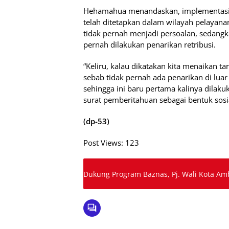
Hehamahua menandaskan, implementasi b
telah ditetapkan dalam wilayah pelayana
tidak pernah menjadi persoalan, sedangk
pernah dilakukan penarikan retribusi.
“Keliru, kalau dikatakan kita menaikan tari
sebab tidak pernah ada penarikan di lua
sehingga ini baru pertama kalinya dilaku
surat pemberitahuan sebagai bentuk sosia
(dp-53)
Post Views:
123
Dukung Program Baznas, Pj. Wali Kota A