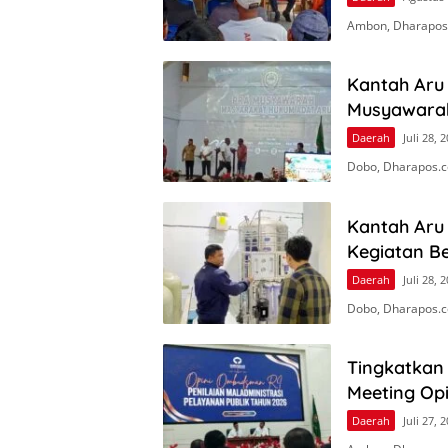
Ambon, Dharapos
Kantah Aru 
Musyawara
Daerah
Juli 28, 
Dobo, Dharapos.c
Kantah Aru
Kegiatan Be
Daerah
Juli 28, 
Dobo, Dharapos.c
Tingkatkan 
Meeting Op
Daerah
Juli 27, 