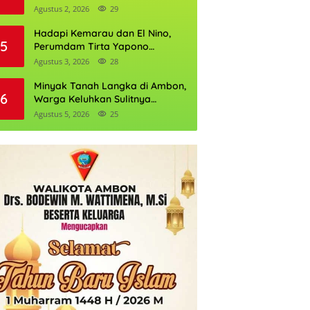
Daftarnya
Agustus 2, 2026
29
Hadapi Kemarau dan El Nino,
5
Perumdam Tirta Yapono
Perkuat Cadangan Air Ambon
Agustus 3, 2026
28
Minyak Tanah Langka di Ambon,
6
Warga Keluhkan Sulitnya
Mendapatkan Mitan
Agustus 5, 2026
25