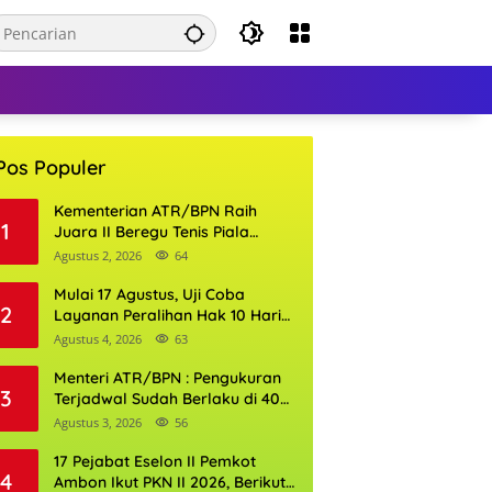
Pos Populer
Kementerian ATR/BPN Raih
1
Juara II Beregu Tenis Piala
Gubernur DKI Jakarta 2026
Agustus 2, 2026
64
Mulai 17 Agustus, Uji Coba
2
Layanan Peralihan Hak 10 Hari
di 15 Kantor Pertanahan
Agustus 4, 2026
63
Menteri ATR/BPN : Pengukuran
3
Terjadwal Sudah Berlaku di 400
Kantor Pertanahan
Agustus 3, 2026
56
17 Pejabat Eselon II Pemkot
4
Ambon Ikut PKN II 2026, Berikut