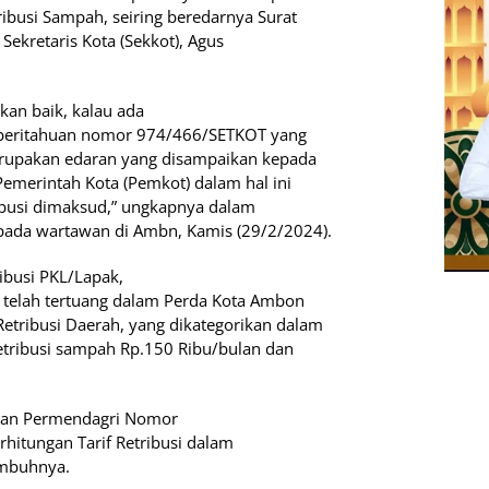
ribusi Sampah, seiring beredarnya Surat
ekretaris Kota (Sekkot), Agus
kan baik, kalau ada
beritahuan nomor 974/466/SETKOT yang
merupakan edaran yang disampaikan kepada
emerintah Kota (Pemkot) dalam hal ini
ibusi dimaksud,” ungkapnya dalam
kepada wartawan di Ambn, Kamis (29/2/2024).
ibusi PKL/Lapak,
telah tertuang dalam Perda Kota Ambon
etribusi Daerah, yang dikategorikan dalam
 retribusi sampah Rp.150 Ribu/bulan dan
ngan Permendagri Nomor
rhitungan Tarif Retribusi dalam
imbuhnya.