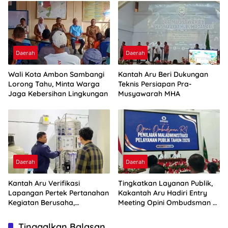
Daerah
Daerah
Wali Kota Ambon Sambangi
Kantah Aru Beri Dukungan
Lorong Tahu, Minta Warga
Teknis Persiapan Pra-
Jaga Kebersihan Lingkungan
Musyawarah MHA
Daerah
Daerah
Kantah Aru Verifikasi
Tingkatkan Layanan Publik,
Lapangan Pertek Pertanahan
Kakantah Aru Hadiri Entry
Kegiatan Berusaha,
Meeting Opini Ombudsman RI
Optimalkan Ini
2026
Tinggalkan Balasan