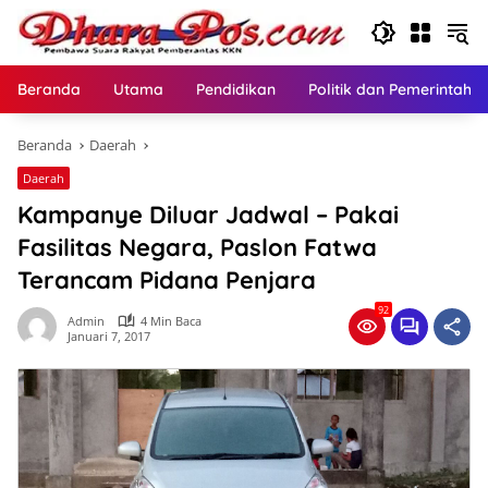
Langsung
ke
konten
Beranda
Utama
Pendidikan
Politik dan Pemerintaha
Beranda
Daerah
Daerah
Kampanye Diluar Jadwal – Pakai
Fasilitas Negara, Paslon Fatwa
Terancam Pidana Penjara
92
Admin
4 Min Baca
Januari 7, 2017