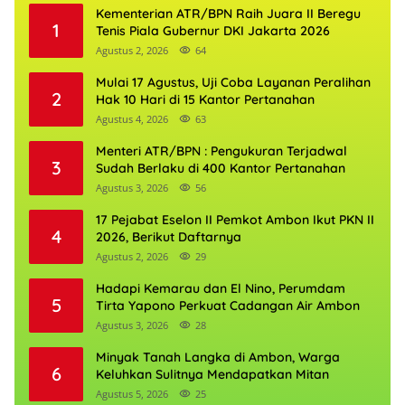
Kementerian ATR/BPN Raih Juara II Beregu
1
Tenis Piala Gubernur DKI Jakarta 2026
Agustus 2, 2026
64
Mulai 17 Agustus, Uji Coba Layanan Peralihan
2
Hak 10 Hari di 15 Kantor Pertanahan
Agustus 4, 2026
63
Menteri ATR/BPN : Pengukuran Terjadwal
3
Sudah Berlaku di 400 Kantor Pertanahan
Agustus 3, 2026
56
17 Pejabat Eselon II Pemkot Ambon Ikut PKN II
4
2026, Berikut Daftarnya
Agustus 2, 2026
29
Hadapi Kemarau dan El Nino, Perumdam
5
Tirta Yapono Perkuat Cadangan Air Ambon
Agustus 3, 2026
28
Minyak Tanah Langka di Ambon, Warga
6
Keluhkan Sulitnya Mendapatkan Mitan
Agustus 5, 2026
25