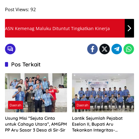
Post Views:
92
ASN Kemenag Maluku Dituntut Tingkatkan Kinerja
Pos Terkait
Daerah
Daerah
Usung Misi “Sejuta Cinta
Lantik Sejumlah Pejabat
untuk Cahaya Utara”, AMGPM
Eselon II, Bupati Aru
PP Aru Sasar 3 Desa di Sir-Sir
Tekankan Integritas-
Percepatan Kinerja