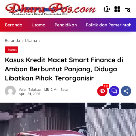
Langsung
ke
konten
Beranda
Utama
Pendidikan
Politik dan Pemerintaha
Beranda
Utama
Utama
Kasus Kredit Macet Smart Finance di
Ambon Berbuntut Panjang, Diduga
Libatkan Pihak Terorganisir ‎
186
Valen Talakua
2 Min Baca
April 24, 2026