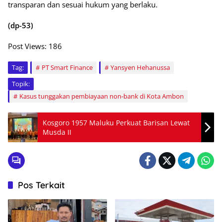
transparan dan sesuai hukum yang berlaku.
(dp-53)
Post Views:
186
Tag:
PT Smart Finance
Yansyen Hehanussa
Topik:
Kasus tunggakan pembiayaan non-bank di Kota Ambon
Kosgoro 1957 Maluku Perkuat Barisan Lewat
Musda II
Pos Terkait