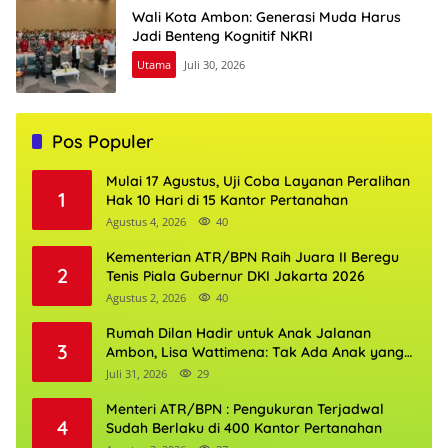
Wali Kota Ambon: Generasi Muda Harus
Jadi Benteng Kognitif NKRI
Utama
Juli 30, 2026
Pos Populer
Mulai 17 Agustus, Uji Coba Layanan Peralihan
1
Hak 10 Hari di 15 Kantor Pertanahan
Agustus 4, 2026
40
Kementerian ATR/BPN Raih Juara II Beregu
2
Tenis Piala Gubernur DKI Jakarta 2026
Agustus 2, 2026
40
Rumah Dilan Hadir untuk Anak Jalanan
3
Ambon, Lisa Wattimena: Tak Ada Anak yang
Boleh Kehilangan Masa Depannya
Juli 31, 2026
29
Menteri ATR/BPN : Pengukuran Terjadwal
4
Sudah Berlaku di 400 Kantor Pertanahan