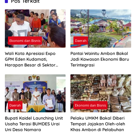
Pos Terkait
Ekonomi dan Bisnis
Daerah
Wali Kota Apresiasi Expo
Pantai Wainitu Ambon Bakal
GPM Eden Kudamati,
Jadi Kawasan Ekonomi Baru
Harapan Besar di Sektor
Terintegrasi
UMKM
Daerah
Ekonomi dan Bisnis
Bupati Kaidel Launching Unit
Pelaku UMKM Bakal Diberi
Usaha Terasi BUMDES Urai
Tempat Jajakan Oleh-oleh
Uni Desa Namara
Khas Ambon di Pelabuhan