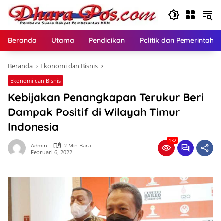
Langsung
ke
konten
Beranda
Utama
Pendidikan
Politik dan Pemerintaha
Beranda
Ekonomi dan Bisnis
Ekonomi dan Bisnis
Kebijakan Penangkapan Terukur Beri
Dampak Positif di Wilayah Timur
Indonesia
132
Admin
2 Min Baca
Februari 6, 2022