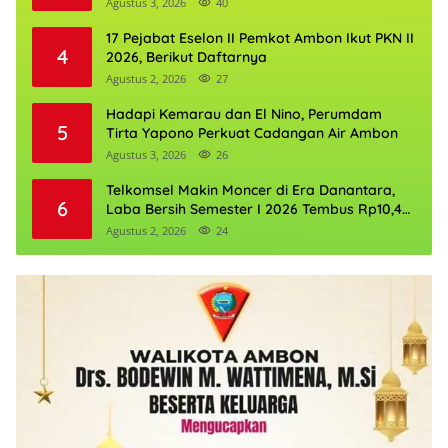
Agustus 3, 2026
40
17 Pejabat Eselon II Pemkot Ambon Ikut PKN II
4
2026, Berikut Daftarnya
Agustus 2, 2026
27
Hadapi Kemarau dan El Nino, Perumdam
5
Tirta Yapono Perkuat Cadangan Air Ambon
Agustus 3, 2026
26
Telkomsel Makin Moncer di Era Danantara,
6
Laba Bersih Semester I 2026 Tembus Rp10,4
Triliun
Agustus 2, 2026
24