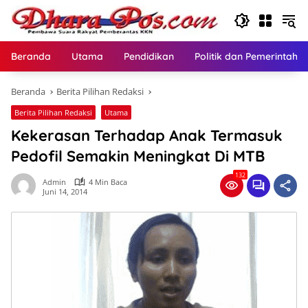
Langsung
ke
konten
Beranda
Utama
Pendidikan
Politik dan Pemerintaha
Beranda
Berita Pilihan Redaksi
Berita Pilihan Redaksi
Utama
Kekerasan Terhadap Anak Termasuk
Pedofil Semakin Meningkat Di MTB
132
Admin
4 Min Baca
Juni 14, 2014