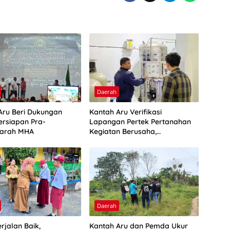
Daerah
Aru Beri Dukungan
Kantah Aru Verifikasi
ersiapan Pra-
Lapangan Pertek Pertanahan
arah MHA
Kegiatan Berusaha,
Optimalkan Ini
Daerah
rjalan Baik,
Kantah Aru dan Pemda Ukur