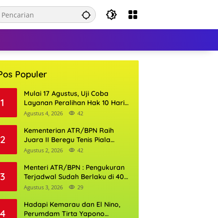
Pos Populer
Mulai 17 Agustus, Uji Coba
1
Layanan Peralihan Hak 10 Hari
di 15 Kantor Pertanahan
Agustus 4, 2026
42
Kementerian ATR/BPN Raih
2
Juara II Beregu Tenis Piala
Gubernur DKI Jakarta 2026
Agustus 2, 2026
42
Menteri ATR/BPN : Pengukuran
3
Terjadwal Sudah Berlaku di 400
Kantor Pertanahan
Agustus 3, 2026
29
Hadapi Kemarau dan El Nino,
4
Perumdam Tirta Yapono