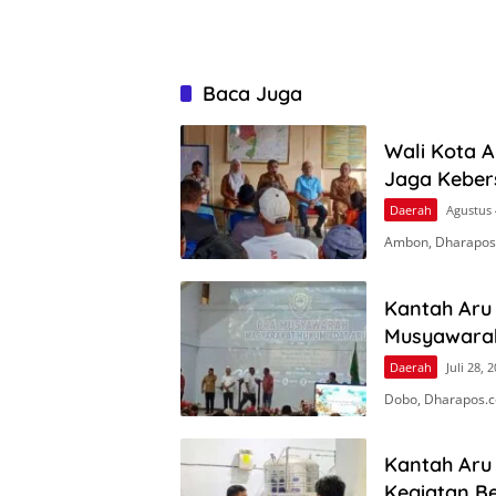
Baca Juga
Wali Kota 
Jaga Keber
Daerah
Agustus 
Ambon, Dharapos
Kantah Aru 
Musyawara
Daerah
Juli 28, 
Dobo, Dharapos.c
Kantah Aru
Kegiatan Be