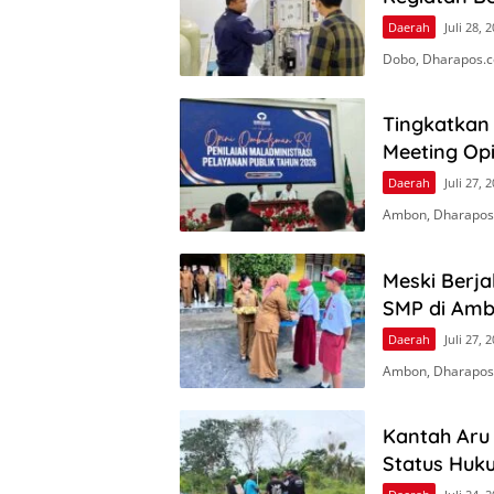
Daerah
Juli 28, 
Dobo, Dharapos.c
Tingkatkan 
Meeting Op
Daerah
Juli 27, 
Ambon, Dharapos
Meski Berj
SMP di Amb
Daerah
Juli 27, 
Ambon, Dharapos.
Kantah Aru
Status Huk