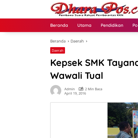
Langsung
ke
konten
Beranda
Utama
Pendidikan
Po
Beranda
Daerah
Daerah
Kepsek SMK Tayand
Wawali Tual
Admin
2 Min Baca
April 19, 2016