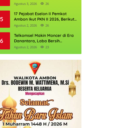
Perkuat Cadangan Air Ambon
Agustus 3, 2026
26
17 Pejabat Eselon II Pemkot
5
Ambon Ikut PKN II 2026, Berikut
Daftarnya
Agustus 2, 2026
26
Telkomsel Makin Moncer di Era
6
Danantara, Laba Bersih
Semester I 2026 Tembus Rp10,4
Agustus 2, 2026
23
Triliun