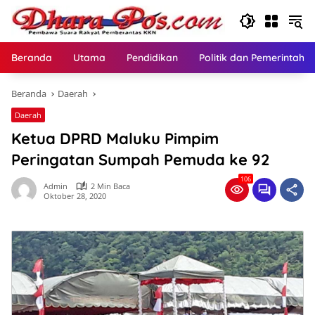
Langsung
ke
konten
Beranda
Utama
Pendidikan
Politik dan Pemerintaha
Beranda
Daerah
Daerah
Ketua DPRD Maluku Pimpim
Peringatan Sumpah Pemuda ke 92
106
Admin
2 Min Baca
Oktober 28, 2020