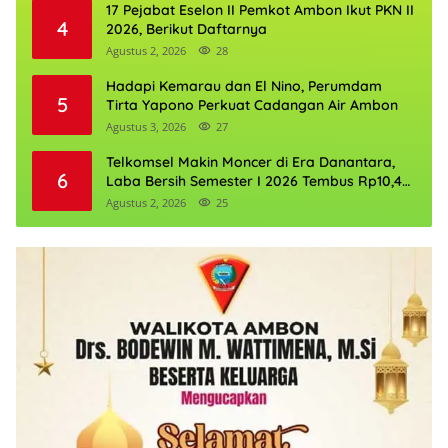
17 Pejabat Eselon II Pemkot Ambon Ikut PKN II
4
2026, Berikut Daftarnya
Agustus 2, 2026
28
Hadapi Kemarau dan El Nino, Perumdam
5
Tirta Yapono Perkuat Cadangan Air Ambon
Agustus 3, 2026
27
Telkomsel Makin Moncer di Era Danantara,
6
Laba Bersih Semester I 2026 Tembus Rp10,4
Triliun
Agustus 2, 2026
25