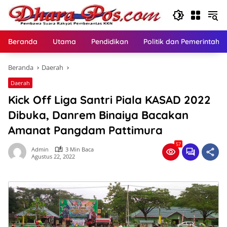
Langsung
ke
konten
Beranda
Utama
Pendidikan
Politik dan Pemerintaha
Beranda
Daerah
Daerah
Kick Off Liga Santri Piala KASAD 2022
Dibuka, Danrem Binaiya Bacakan
Amanat Pangdam Pattimura
57
Admin
3 Min Baca
Agustus 22, 2022