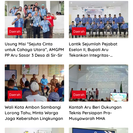
Daerah
Daerah
Usung Misi “Sejuta Cinta
Lantik Sejumlah Pejabat
untuk Cahaya Utara”, AMGPM
Eselon II, Bupati Aru
PP Aru Sasar 3 Desa di Sir-Sir
Tekankan Integritas-
Percepatan Kinerja
Daerah
Daerah
Wali Kota Ambon Sambangi
Kantah Aru Beri Dukungan
Lorong Tahu, Minta Warga
Teknis Persiapan Pra-
Jaga Kebersihan Lingkungan
Musyawarah MHA