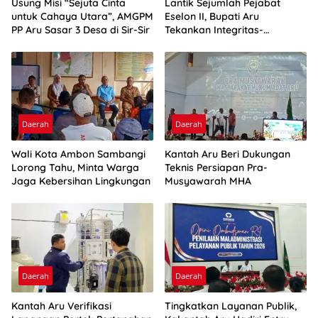
Usung Misi “Sejuta Cinta
Lantik Sejumlah Pejabat
untuk Cahaya Utara”, AMGPM
Eselon II, Bupati Aru
PP Aru Sasar 3 Desa di Sir-Sir
Tekankan Integritas-
Percepatan Kinerja
Daerah
Daerah
Wali Kota Ambon Sambangi
Kantah Aru Beri Dukungan
Lorong Tahu, Minta Warga
Teknis Persiapan Pra-
Jaga Kebersihan Lingkungan
Musyawarah MHA
Daerah
Daerah
Kantah Aru Verifikasi
Tingkatkan Layanan Publik,