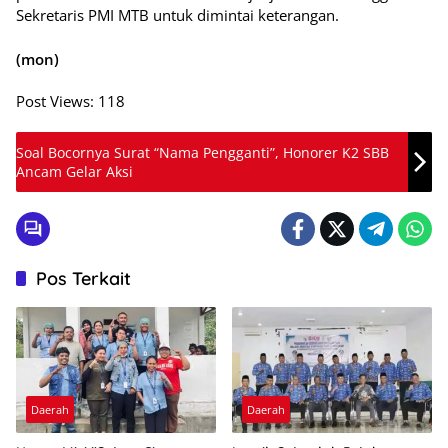
Sekretaris PMI MTB untuk dimintai keterangan.
(mon)
Post Views:
118
Soal Bocornya Surat “Nama Pengganti”, Honorer K2 SBB
Ancam Gelar Aksi
Pos Terkait
Daerah
Daerah