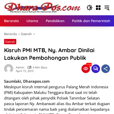
Langsung
ke
konten
Beranda
Utama
Pendidikan
Politik dan Pemerintaha
Beranda
Daerah
Daerah
Kisruh PMI MTB, Ny. Ambar Dinilai
Lakukan Pembohongan Publik
118
Admin
6 Min Baca
April 15, 2015
Saumlaki, Dharapos.com
Meskipun kisruh internal pengurus Palang Merah Indonesia
(PMI) Kabupaten Maluku Tenggara Barat saat ini telah
ditangani oleh pihak penyidik Polsek Tanimbar Selatan
pasca laporan Ny. Ambarwati alias ibu Ambar terkait dugaan
tindak pencemaran nama baik yang dialamatkan kepadanya