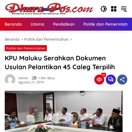
Langsung
ke
konten
Beranda
Utama
Pendidikan
Politik dan Pemerintaha
Beranda
Politik dan Pemerintahan
Politik dan Pemerintahan
KPU Maluku Serahkan Dokumen
Usulan Pelantikan 45 Caleg Terpilih
87
Admin
1 Min Baca
Agustus 21, 2019