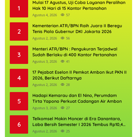
Mulai 17 Agustus, Uji Coba Layanan Peralihan
1
Hak 10 Hari di 15 Kantor Pertanahan
Agustus 4, 2026
57
Kementerian ATR/BPN Raih Juara II Beregu
2
Tenis Piala Gubernur DKI Jakarta 2026
Agustus 2, 2026
56
Menteri ATR/BPN : Pengukuran Terjadwal
3
Sudah Berlaku di 400 Kantor Pertanahan
Agustus 3, 2026
41
17 Pejabat Eselon II Pemkot Ambon Ikut PKN II
4
2026, Berikut Daftarnya
Agustus 2, 2026
28
Hadapi Kemarau dan El Nino, Perumdam
5
Tirta Yapono Perkuat Cadangan Air Ambon
Agustus 3, 2026
27
Telkomsel Makin Moncer di Era Danantara,
6
Laba Bersih Semester I 2026 Tembus Rp10,4
Triliun
Agustus 2, 2026
25