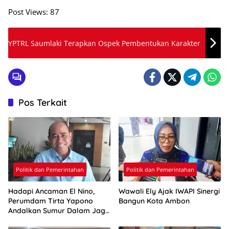
Post Views:
87
YPTRL Saumlaki Terapkan Ospek Pembentukan Karakter
Pos Terkait
Politik dan Pemerintahan
Politik dan Pemerintahan
Hadapi Ancaman El Nino,
Wawali Ely Ajak IWAPI Sinergi
Perumdam Tirta Yapono
Bangun Kota Ambon
Andalkan Sumur Dalam Jaga
Pasokan Air Ambon