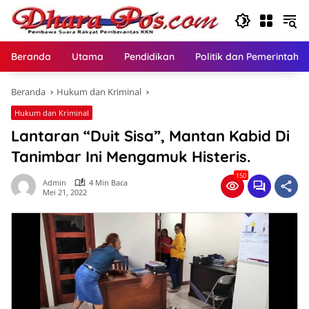
Langsung
ke
konten
Beranda
Utama
Pendidikan
Politik dan Pemerintaha
Beranda
Hukum dan Kriminal
Hukum dan Kriminal
Lantaran “Duit Sisa”, Mantan Kabid Di
Tanimbar Ini Mengamuk Histeris.
150
Admin
4 Min Baca
Mei 21, 2022