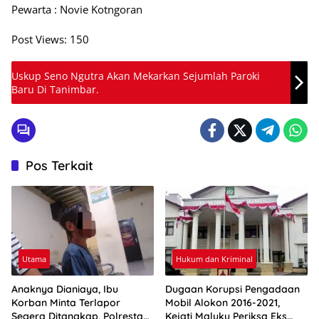
Pewarta : Novie Kotngoran
Post Views:
150
Uskup Seno Ngutra Akan Mekarkan Sejumlah Paroki
Baru Di Tanimbar.
Pos Terkait
Utama
Hukum dan Kriminal
Anaknya Dianiaya, Ibu
Dugaan Korupsi Pengadaan
Korban Minta Terlapor
Mobil Alokon 2016-2021,
Segera Ditangkap, Polresta
Kejati Maluku Periksa Eks