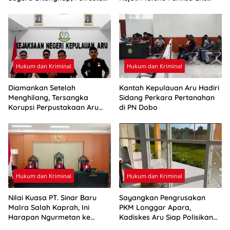
Ambon: Masih Tahap
Bupati Aru
Penyelidikan
Hukum dan Kriminal
Hukum dan Kriminal
Diamankan Setelah
Kantah Kepulauan Aru Hadiri
Menghilang, Tersangka
Sidang Perkara Pertanahan
Korupsi Perpustakaan Aru
di PN Dobo
Resmi Ditahan
Hukum dan Kriminal
Hukum dan Kriminal
Nilai Kuasa PT. Sinar Baru
Sayangkan Pengrusakan
Malra Salah Kaprah, Ini
PKM Longgar Apara,
Harapan Ngurmetan ke
Kadiskes Aru Siap Polisikan
Hakim
Pelaku