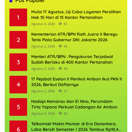
Pos Populer
Mulai 17 Agustus, Uji Coba Layanan Peralihan
1
Hak 10 Hari di 15 Kantor Pertanahan
Agustus 4, 2026
52
Kementerian ATR/BPN Raih Juara II Beregu
2
Tenis Piala Gubernur DKI Jakarta 2026
Agustus 2, 2026
43
Menteri ATR/BPN : Pengukuran Terjadwal
3
Sudah Berlaku di 400 Kantor Pertanahan
Agustus 3, 2026
39
17 Pejabat Eselon II Pemkot Ambon Ikut PKN II
4
2026, Berikut Daftarnya
Agustus 2, 2026
27
Hadapi Kemarau dan El Nino, Perumdam
5
Tirta Yapono Perkuat Cadangan Air Ambon
Agustus 3, 2026
26
Telkomsel Makin Moncer di Era Danantara,
6
Laba Bersih Semester I 2026 Tembus Rp10,4