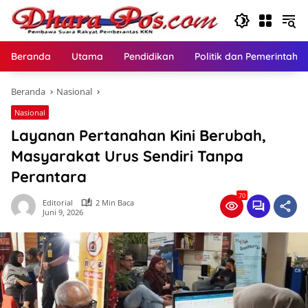
Langsung
ke
konten
Beranda
Utama
Pendidikan
Politik dan Pemerintaha
Beranda
Nasional
Nasional
Layanan Pertanahan Kini Berubah,
Masyarakat Urus Sendiri Tanpa
Perantara
70
Editorial
2 Min Baca
Juni 9, 2026