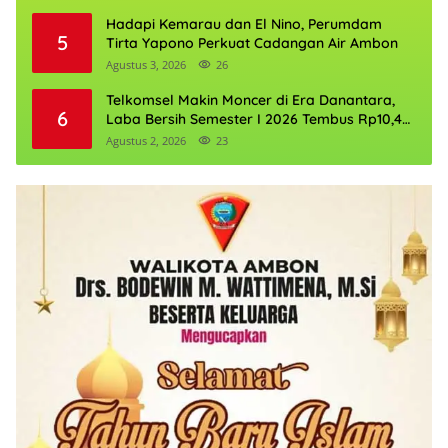
Hadapi Kemarau dan El Nino, Perumdam
5
Tirta Yapono Perkuat Cadangan Air Ambon
Agustus 3, 2026
26
Telkomsel Makin Moncer di Era Danantara,
6
Laba Bersih Semester I 2026 Tembus Rp10,4
Triliun
Agustus 2, 2026
23