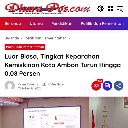
Langsung
ke
konten
Beranda
Utama
Pendidikan
Politik dan Pemerintaha
Beranda
Politik dan Pemerintahan
Politik dan Pemerintahan
Luar Biasa, Tingkat Keparahan
Kemiskinan Kota Ambon Turun Hingga
0.08 Persen
168
Valen Talakua
2 Min Baca
Oktober 6, 2025