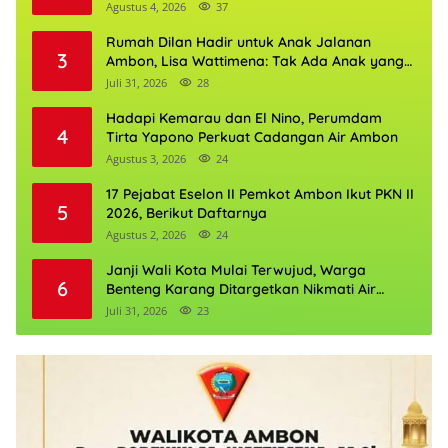
Agustus 4, 2026
37
Rumah Dilan Hadir untuk Anak Jalanan
3
Ambon, Lisa Wattimena: Tak Ada Anak yang
Boleh Kehilangan Masa Depannya
Juli 31, 2026
28
Hadapi Kemarau dan El Nino, Perumdam
4
Tirta Yapono Perkuat Cadangan Air Ambon
Agustus 3, 2026
24
17 Pejabat Eselon II Pemkot Ambon Ikut PKN II
5
2026, Berikut Daftarnya
Agustus 2, 2026
24
Janji Wali Kota Mulai Terwujud, Warga
6
Benteng Karang Ditargetkan Nikmati Air
Bersih Pekan Kedua Agustus
Juli 31, 2026
23