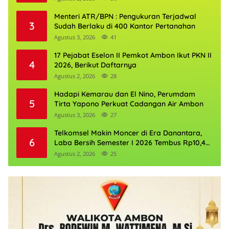
Menteri ATR/BPN : Pengukuran Terjadwal
3
Sudah Berlaku di 400 Kantor Pertanahan
Agustus 3, 2026
41
17 Pejabat Eselon II Pemkot Ambon Ikut PKN II
4
2026, Berikut Daftarnya
Agustus 2, 2026
28
Hadapi Kemarau dan El Nino, Perumdam
5
Tirta Yapono Perkuat Cadangan Air Ambon
Agustus 3, 2026
27
Telkomsel Makin Moncer di Era Danantara,
6
Laba Bersih Semester I 2026 Tembus Rp10,4
Triliun
Agustus 2, 2026
25