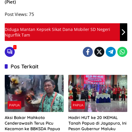
(Piet)
Post Views:
75
Diduga Mantan Kepsek Sikat Dana Mobiler SD Negeri
Ngurflik Tam
1
Pos Terkait
PAPUA
PAPUA
Aksi Bakar Mahkota
Hadiri HUT ke 20 IKEMAL
Cenderawasih Terus Picu
Tanah Papua di Jayapura, Ini
Kecaman ke BBKSDA Papua
Pesan Gubernur Maluku