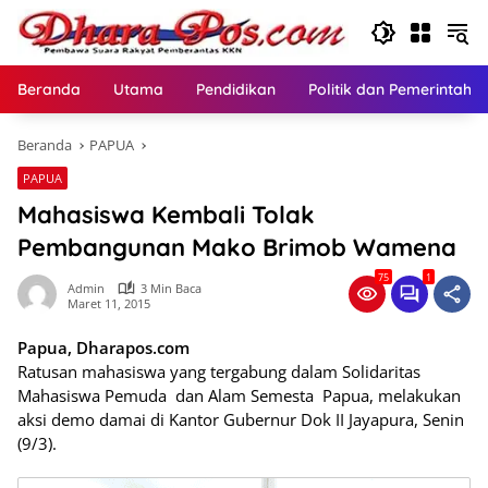
Langsung
ke
konten
Beranda
Utama
Pendidikan
Politik dan Pemerintaha
Beranda
PAPUA
PAPUA
Mahasiswa Kembali Tolak
Pembangunan Mako Brimob Wamena
75
1
Admin
3 Min Baca
Maret 11, 2015
Papua, Dharapos.com
Ratusan mahasiswa yang tergabung dalam Solidaritas
Mahasiswa Pemuda dan Alam Semesta Papua, melakukan
aksi demo damai di Kantor Gubernur Dok II Jayapura, Senin
(9/3).