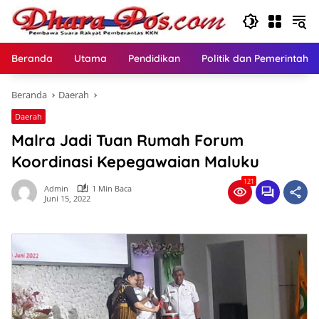
Langsung
ke
konten
Beranda
Utama
Pendidikan
Politik dan Pemerintaha
Beranda
Daerah
Daerah
Malra Jadi Tuan Rumah Forum
Koordinasi Kepegawaian Maluku
121
Admin
1 Min Baca
Juni 15, 2022