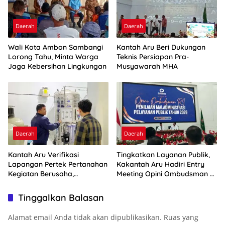
Daerah
Daerah
Wali Kota Ambon Sambangi
Kantah Aru Beri Dukungan
Lorong Tahu, Minta Warga
Teknis Persiapan Pra-
Jaga Kebersihan Lingkungan
Musyawarah MHA
Daerah
Daerah
Kantah Aru Verifikasi
Tingkatkan Layanan Publik,
Lapangan Pertek Pertanahan
Kakantah Aru Hadiri Entry
Kegiatan Berusaha,
Meeting Opini Ombudsman RI
Optimalkan Ini
2026
Tinggalkan Balasan
Alamat email Anda tidak akan dipublikasikan.
Ruas yang