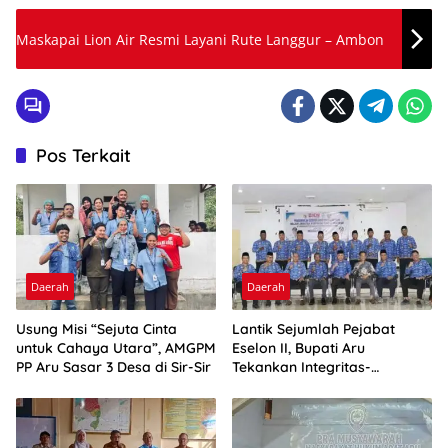
Maskapai Lion Air Resmi Layani Rute Langgur – Ambon
Pos Terkait
Daerah
Daerah
Usung Misi “Sejuta Cinta
Lantik Sejumlah Pejabat
untuk Cahaya Utara”, AMGPM
Eselon II, Bupati Aru
PP Aru Sasar 3 Desa di Sir-Sir
Tekankan Integritas-
Percepatan Kinerja