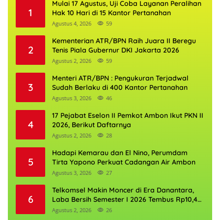
Mulai 17 Agustus, Uji Coba Layanan Peralihan
1
Hak 10 Hari di 15 Kantor Pertanahan
Agustus 4, 2026
59
Kementerian ATR/BPN Raih Juara II Beregu
2
Tenis Piala Gubernur DKI Jakarta 2026
Agustus 2, 2026
59
Menteri ATR/BPN : Pengukuran Terjadwal
3
Sudah Berlaku di 400 Kantor Pertanahan
Agustus 3, 2026
46
17 Pejabat Eselon II Pemkot Ambon Ikut PKN II
4
2026, Berikut Daftarnya
Agustus 2, 2026
28
Hadapi Kemarau dan El Nino, Perumdam
5
Tirta Yapono Perkuat Cadangan Air Ambon
Agustus 3, 2026
27
Telkomsel Makin Moncer di Era Danantara,
6
Laba Bersih Semester I 2026 Tembus Rp10,4
Triliun
Agustus 2, 2026
26