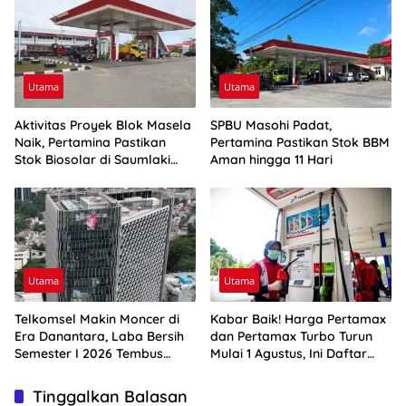
Utama
Utama
Aktivitas Proyek Blok Masela
SPBU Masohi Padat,
Naik, Pertamina Pastikan
Pertamina Pastikan Stok BBM
Stok Biosolar di Saumlaki
Aman hingga 11 Hari
Aman
Utama
Utama
Telkomsel Makin Moncer di
Kabar Baik! Harga Pertamax
Era Danantara, Laba Bersih
dan Pertamax Turbo Turun
Semester I 2026 Tembus
Mulai 1 Agustus, Ini Daftar
Rp10,4 Triliun
Harga BBM di Papua-Maluku
Tinggalkan Balasan