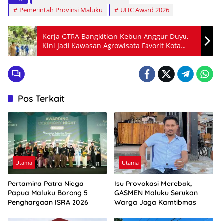
Pemerintah Provinsi Maluku
UHC Award 2026
Kerja GTRA Bangkitkan Kebun Anggur Duyu,
Kini Jadi Kawasan Agrowisata Favorit Kota
Palu
Pos Terkait
Utama
Utama
Pertamina Patra Niaga
Isu Provokasi Merebak,
Papua Maluku Borong 5
GASMEN Maluku Serukan
Penghargaan ISRA 2026
Warga Jaga Kamtibmas