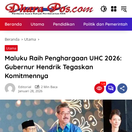
Langsung
ke
konten
Beranda
Utama
Pendidikan
Politik dan Pemerintaha
Beranda
Utama
Utama
Maluku Raih Penghargaan UHC 2026:
Gubernur Hendrik Tegaskan
Komitmennya
124
Editorial
2 Min Baca
Januari 28, 2026