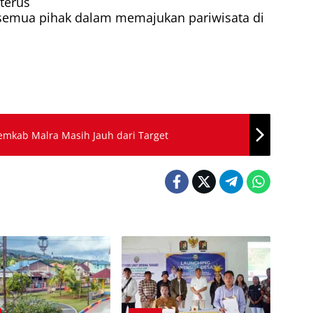
terus
semua pihak dalam memajukan pariwisata di
emkab Malra Masih Jauh dari Target