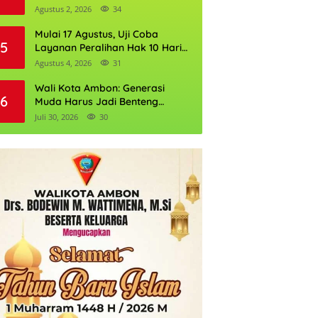
Gubernur DKI Jakarta 2026
Agustus 2, 2026
34
Mulai 17 Agustus, Uji Coba
5
Layanan Peralihan Hak 10 Hari
di 15 Kantor Pertanahan
Agustus 4, 2026
31
Wali Kota Ambon: Generasi
6
Muda Harus Jadi Benteng
Kognitif NKRI
Juli 30, 2026
30