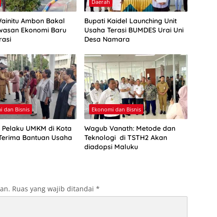
Daerah
Wainitu Ambon Bakal
Bupati Kaidel Launching Unit
wasan Ekonomi Baru
Usaha Terasi BUMDES Urai Uni
rasi
Desa Namara
 dan Bisnis
Ekonomi dan Bisnis
 Pelaku UMKM di Kota
Wagub Vanath: Metode dan
erima Bantuan Usaha
Teknologi di TSTH2 Akan
diadopsi Maluku
kan.
Ruas yang wajib ditandai
*