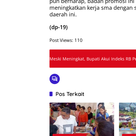
pun berharap, badan promosi ini 
meningkatkan kerja sma dengan 
daerah ini.
(dp-19)
Post Views:
110
Meski Meningkat, Bupati Akui Indeks RB P
Pos Terkait