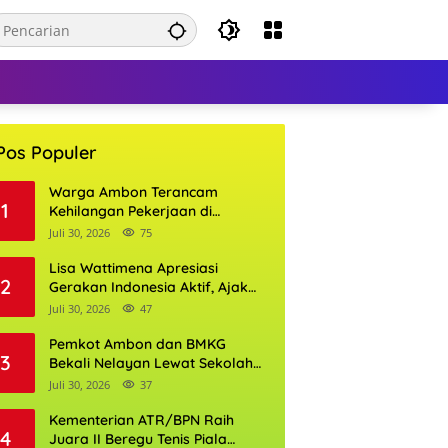
Pos Populer
Warga Ambon Terancam
1
Kehilangan Pekerjaan di
Bandara Pattimura, William
Juli 30, 2026
75
Mairuhu Desak Maskapai
Utamakan Tenaga Kerja Lokal
Lisa Wattimena Apresiasi
2
Gerakan Indonesia Aktif, Ajak
Warga Ambon Semarakkan
Juli 30, 2026
47
HUT RI dan HUT Provinsi Maluku
Pemkot Ambon dan BMKG
3
Bekali Nelayan Lewat Sekolah
Lapang Cuaca, Wali Kota:
Juli 30, 2026
37
Keselamatan Harus Jadi
Prioritas
Kementerian ATR/BPN Raih
4
Juara II Beregu Tenis Piala