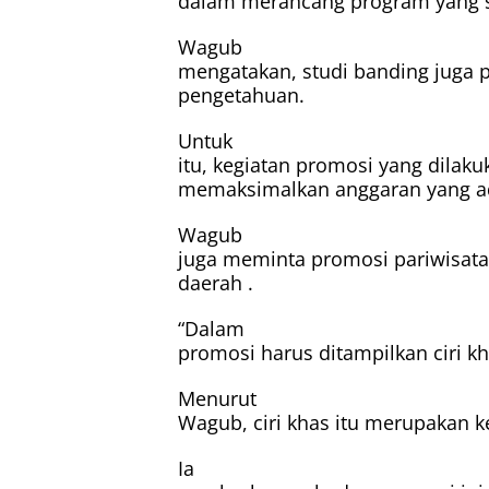
dalam merancang program yang st
Wagub
mengatakan, studi banding juga
pengetahuan.
Untuk
itu, kegiatan promosi yang dilak
memaksimalkan anggaran yang a
Wagub
juga meminta promosi pariwisat
daerah .
“Dalam
promosi harus ditampilkan ciri k
Menurut
Wagub, ciri khas itu merupakan k
Ia