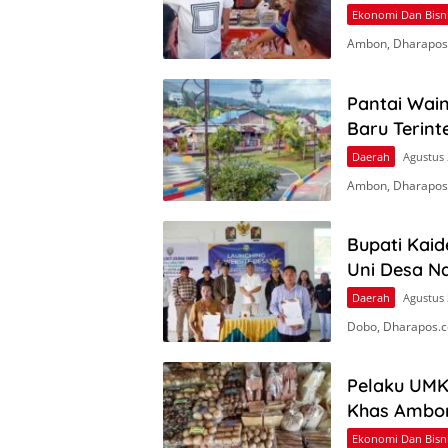
Ekonomi Dan Bisn
Ambon, Dharapos
Pantai Wai
Baru Terint
Daerah
Agustus 
Ambon, Dharapos
Bupati Kaid
Uni Desa 
Daerah
Agustus 
Dobo, Dharapos.c
Pelaku UMK
Khas Ambon
Ekonomi Dan Bisn