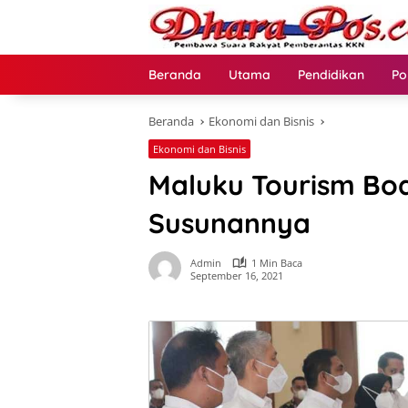
Langsung
ke
konten
Beranda
Utama
Pendidikan
Po
Beranda
Ekonomi dan Bisnis
Ekonomi dan Bisnis
Maluku Tourism Boar
Susunannya
Admin
1 Min Baca
September 16, 2021