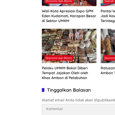
Ekonomi dan Bisnis
Daerah
Wali Kota Apresiasi Expo GPM
Pantai 
Eden Kudamati, Harapan Besar
Jadi Ka
di Sektor UMKM
Terinteg
Ekonomi dan Bisnis
Ekonomi
Pelaku UMKM Bakal Diberi
Ratusan
Tempat Jajakan Oleh-oleh
Ambon T
Khas Ambon di Pelabuhan
Tinggalkan Balasan
Alamat email Anda tidak akan dipublikasi