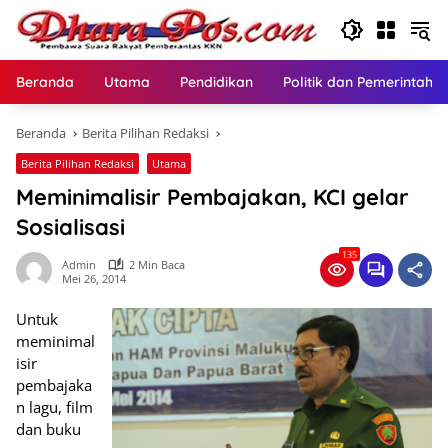
Langsung
ke
konten
Beranda
Utama
Pendidikan
Politik dan Pemerintaha
Beranda
Berita Pilihan Redaksi
Berita Pilihan Redaksi
Utama
Meminimalisir Pembajakan, KCI gelar
Sosialisasi
135
Admin
2 Min Baca
Mei 26, 2014
Untuk
meminimal
isir
pembajaka
n lagu, film
dan buku