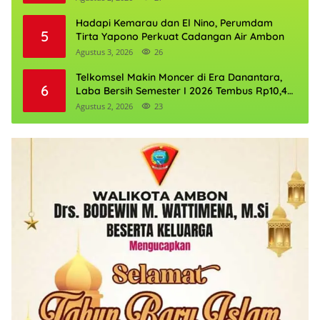
Hadapi Kemarau dan El Nino, Perumdam
5
Tirta Yapono Perkuat Cadangan Air Ambon
Agustus 3, 2026
26
Telkomsel Makin Moncer di Era Danantara,
6
Laba Bersih Semester I 2026 Tembus Rp10,4
Triliun
Agustus 2, 2026
23