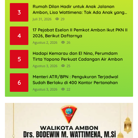
Rumah Dilan Hadir untuk Anak Jalanan
3
Ambon, Lisa Wattimena: Tak Ada Anak yang
Boleh Kehilangan Masa Depannya
Juli 31, 2026
29
17 Pejabat Eselon II Pemkot Ambon Ikut PKN II
4
2026, Berikut Daftarnya
Agustus 2, 2026
26
Hadapi Kemarau dan El Nino, Perumdam
5
Tirta Yapono Perkuat Cadangan Air Ambon
Agustus 3, 2026
25
Menteri ATR/BPN : Pengukuran Terjadwal
6
Sudah Berlaku di 400 Kantor Pertanahan
Agustus 3, 2026
22