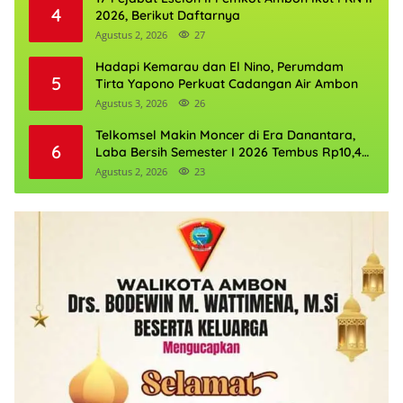
4
2026, Berikut Daftarnya
Agustus 2, 2026
27
Hadapi Kemarau dan El Nino, Perumdam
5
Tirta Yapono Perkuat Cadangan Air Ambon
Agustus 3, 2026
26
Telkomsel Makin Moncer di Era Danantara,
6
Laba Bersih Semester I 2026 Tembus Rp10,4
Triliun
Agustus 2, 2026
23