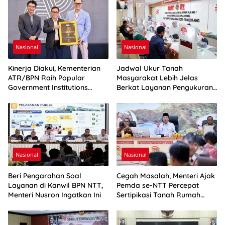
Nasional
Nasional
Kinerja Diakui, Kementerian
Jadwal Ukur Tanah
ATR/BPN Raih Popular
Masyarakat Lebih Jelas
Government Institutions
Berkat Layanan Pengukuran
Award 2026
Terjadwal
Nasional
Nasional
Beri Pengarahan Soal
Cegah Masalah, Menteri Ajak
Layanan di Kanwil BPN NTT,
Pemda se-NTT Percepat
Menteri Nusron Ingatkan Ini
Sertipikasi Tanah Rumah
Ibadah