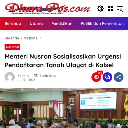
Langsung
ke
konten
Beranda
Utama
Pendidikan
Politik dan Pemerintaha
Beranda
Nasional
Nasional
Menteri Nusron Sosialisasikan Urgensi
Pendaftaran Tanah Ulayat di Kalsel
389
Editorial
3 Min Baca
Juli 31, 2025