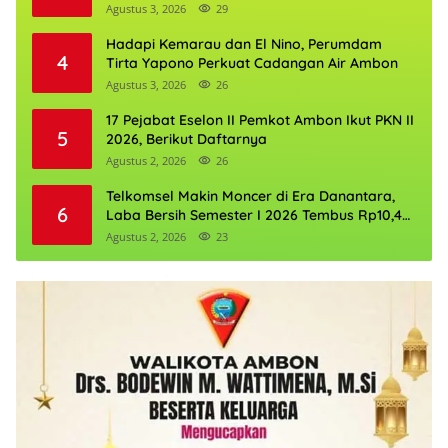
Agustus 3, 2026
29
Hadapi Kemarau dan El Nino, Perumdam
4
Tirta Yapono Perkuat Cadangan Air Ambon
Agustus 3, 2026
26
17 Pejabat Eselon II Pemkot Ambon Ikut PKN II
5
2026, Berikut Daftarnya
Agustus 2, 2026
26
Telkomsel Makin Moncer di Era Danantara,
6
Laba Bersih Semester I 2026 Tembus Rp10,4
Triliun
Agustus 2, 2026
23