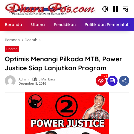
Langsung
ke
konten
Beranda
Utama
Pendidikan
Politik dan Pemerintaha
Beranda
Daerah
Daerah
Optimis Menangi Pilkada MTB, Power
Justice Siap Lanjutkan Program
123
Admin
3 Min Baca
Desember 8, 2016