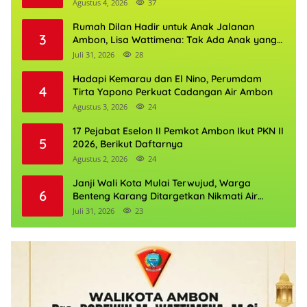
Agustus 4, 2026
37
Rumah Dilan Hadir untuk Anak Jalanan
3
Ambon, Lisa Wattimena: Tak Ada Anak yang
Boleh Kehilangan Masa Depannya
Juli 31, 2026
28
Hadapi Kemarau dan El Nino, Perumdam
4
Tirta Yapono Perkuat Cadangan Air Ambon
Agustus 3, 2026
24
17 Pejabat Eselon II Pemkot Ambon Ikut PKN II
5
2026, Berikut Daftarnya
Agustus 2, 2026
24
Janji Wali Kota Mulai Terwujud, Warga
6
Benteng Karang Ditargetkan Nikmati Air
Bersih Pekan Kedua Agustus
Juli 31, 2026
23