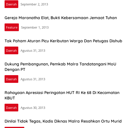
Daerah
September 2, 2013
Dhara
Gereja Maranatha Elat, Bukti Kebersamaan Jemaat Tuhan
Pos
Feature
September 1, 2013
Tak Paham Aturan Picu Keributan Warga Dan Petugas Dishub
Daerah
Agustus 31, 2013
Dukung Pembangunan, Pemkab Malra Tandatangani MoU
Dengan PT
Daerah
Agustus 31, 2013
Rahayaan Apresiasi Peringatan HUT RI Ke 68 Di Kecamatan
KBUT
Daerah
Agustus 30, 2013
Dinilai Tidak Tegas, Kadis Diknas Malra Resahkan Ortu Murid