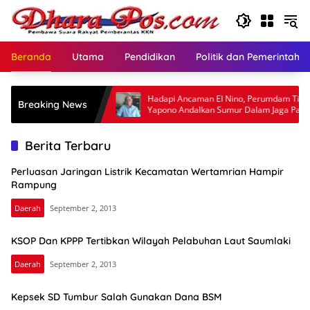
Langsung
ke
konten
Beranda
Utama
Pendidikan
Politik dan Pemerintaha
GASMEN Maluku
Hadapi Ancaman El Nino, Perumdam Tirta
Breaking News
ibmas
Yapono Andalkan Sumur Dalam Jaga Pasokan
Air Ambon
Berita Terbaru
Perluasan Jaringan Listrik Kecamatan Wertamrian Hampir
Rampung
Daerah
September 2, 2013
KSOP Dan KPPP Tertibkan Wilayah Pelabuhan Laut Saumlaki
Daerah
September 2, 2013
Kepsek SD Tumbur Salah Gunakan Dana BSM