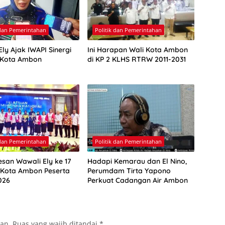
 dan Pemerintahan
Politik dan Pemerintahan
ly Ajak IWAPI Sinergi
Ini Harapan Wali Kota Ambon
 Kota Ambon
di KP 2 KLHS RTRW 2011-2031
 dan Pemerintahan
Politik dan Pemerintahan
esan Wawali Ely ke 17
Hadapi Kemarau dan El Nino,
 Kota Ambon Peserta
Perumdam Tirta Yapono
026
Perkuat Cadangan Air Ambon
kan.
Ruas yang wajib ditandai
*