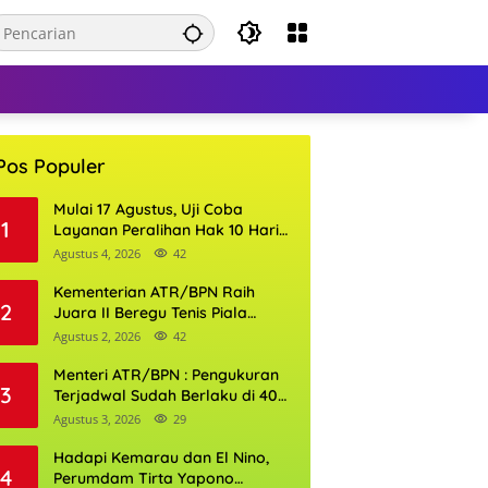
Pos Populer
Mulai 17 Agustus, Uji Coba
1
Layanan Peralihan Hak 10 Hari
di 15 Kantor Pertanahan
Agustus 4, 2026
42
Kementerian ATR/BPN Raih
2
Juara II Beregu Tenis Piala
Gubernur DKI Jakarta 2026
Agustus 2, 2026
42
Menteri ATR/BPN : Pengukuran
3
Terjadwal Sudah Berlaku di 400
Kantor Pertanahan
Agustus 3, 2026
29
Hadapi Kemarau dan El Nino,
4
Perumdam Tirta Yapono