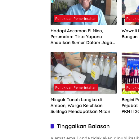
Politik dan Pemerintahan
Politik
Hadapi Ancaman El Nino,
Wawali E
Perumdam Tirta Yapono
Bangun
Andalkan Sumur Dalam Jaga
Pasokan Air Ambon
Politik dan Pemerintahan
Politik
Minyak Tanah Langka di
Begini P
Ambon, Warga Keluhkan
Pejabat
Sulitnya Mendapatkan Mitan
PKN II 2
Tinggalkan Balasan
Alamat email Anda tidak akan dipublikasi