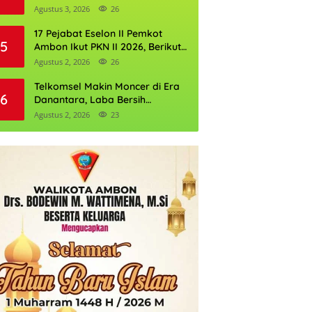
Perkuat Cadangan Air Ambon
Agustus 3, 2026
26
17 Pejabat Eselon II Pemkot
5
Ambon Ikut PKN II 2026, Berikut
Daftarnya
Agustus 2, 2026
26
Telkomsel Makin Moncer di Era
6
Danantara, Laba Bersih
Semester I 2026 Tembus Rp10,4
Agustus 2, 2026
23
Triliun