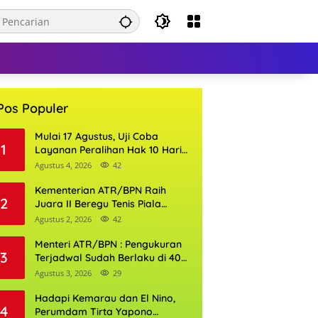
Pos Populer
Mulai 17 Agustus, Uji Coba
1
Layanan Peralihan Hak 10 Hari
di 15 Kantor Pertanahan
Agustus 4, 2026
42
Kementerian ATR/BPN Raih
2
Juara II Beregu Tenis Piala
Gubernur DKI Jakarta 2026
Agustus 2, 2026
42
Menteri ATR/BPN : Pengukuran
3
Terjadwal Sudah Berlaku di 400
Kantor Pertanahan
Agustus 3, 2026
29
Hadapi Kemarau dan El Nino,
4
Perumdam Tirta Yapono