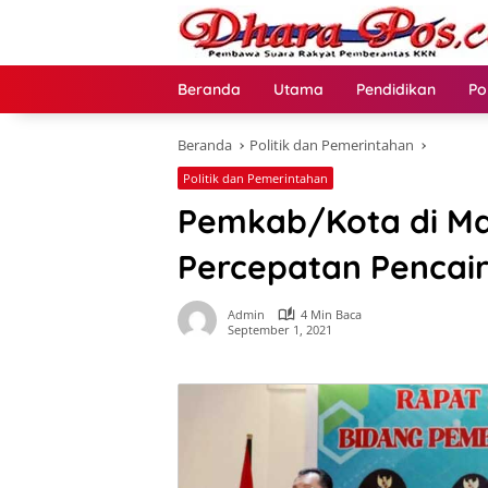
Langsung
ke
konten
Beranda
Utama
Pendidikan
Po
Beranda
Politik dan Pemerintahan
Politik dan Pemerintahan
Pemkab/Kota di Ma
Percepatan Pencai
Admin
4 Min Baca
September 1, 2021