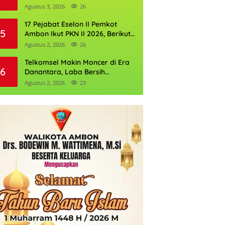
Perkuat Cadangan Air Ambon
Agustus 3, 2026
26
17 Pejabat Eselon II Pemkot
5
Ambon Ikut PKN II 2026, Berikut
Daftarnya
Agustus 2, 2026
26
Telkomsel Makin Moncer di Era
6
Danantara, Laba Bersih
Semester I 2026 Tembus Rp10,4
Agustus 2, 2026
23
Triliun