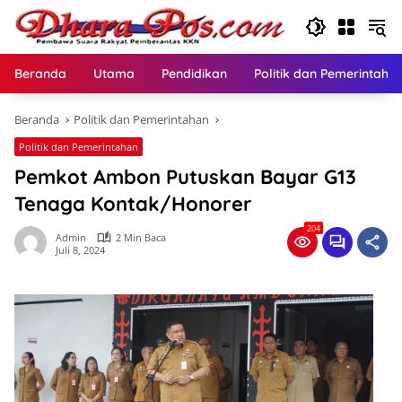
Langsung
ke
konten
Beranda
Utama
Pendidikan
Politik dan Pemerintaha
Beranda
Politik dan Pemerintahan
Politik dan Pemerintahan
Pemkot Ambon Putuskan Bayar G13
Tenaga Kontak/Honorer
204
Admin
2 Min Baca
Juli 8, 2024