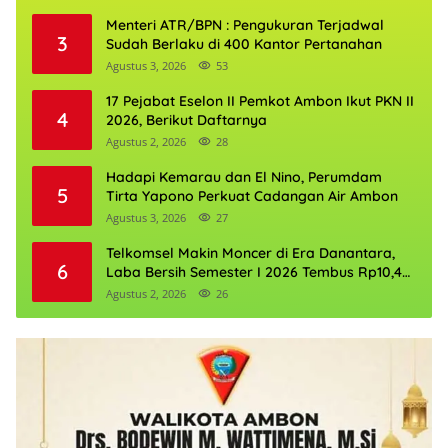
Menteri ATR/BPN : Pengukuran Terjadwal
3
Sudah Berlaku di 400 Kantor Pertanahan
Agustus 3, 2026
53
17 Pejabat Eselon II Pemkot Ambon Ikut PKN II
4
2026, Berikut Daftarnya
Agustus 2, 2026
28
Hadapi Kemarau dan El Nino, Perumdam
5
Tirta Yapono Perkuat Cadangan Air Ambon
Agustus 3, 2026
27
Telkomsel Makin Moncer di Era Danantara,
6
Laba Bersih Semester I 2026 Tembus Rp10,4
Triliun
Agustus 2, 2026
26