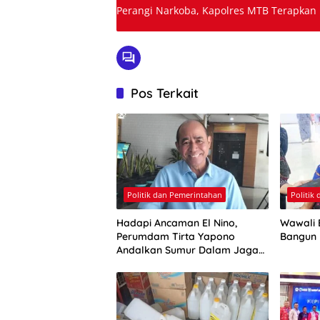
Perangi Narkoba, Kapolres MTB Terapka
Pos Terkait
Politik dan Pemerintahan
Politik
Hadapi Ancaman El Nino,
Wawali E
Perumdam Tirta Yapono
Bangun
Andalkan Sumur Dalam Jaga
Pasokan Air Ambon