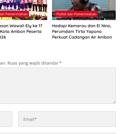
 dan Pemerintahan
Politik dan Pemerintahan
esan Wawali Ely ke 17
Hadapi Kemarau dan El Nino,
 Kota Ambon Peserta
Perumdam Tirta Yapono
026
Perkuat Cadangan Air Ambon
kan.
Ruas yang wajib ditandai
*