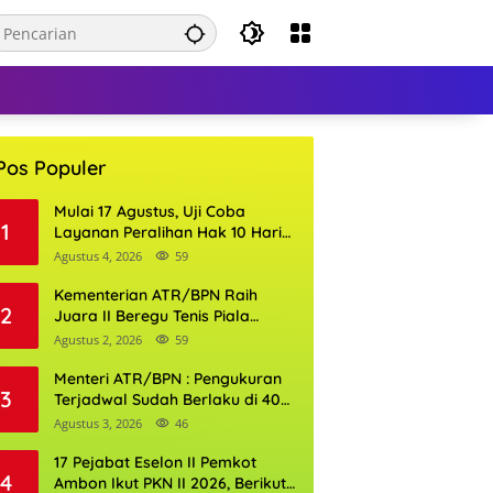
Pos Populer
Mulai 17 Agustus, Uji Coba
1
Layanan Peralihan Hak 10 Hari
di 15 Kantor Pertanahan
Agustus 4, 2026
59
Kementerian ATR/BPN Raih
2
Juara II Beregu Tenis Piala
Gubernur DKI Jakarta 2026
Agustus 2, 2026
59
Menteri ATR/BPN : Pengukuran
3
Terjadwal Sudah Berlaku di 400
Kantor Pertanahan
Agustus 3, 2026
46
17 Pejabat Eselon II Pemkot
4
Ambon Ikut PKN II 2026, Berikut