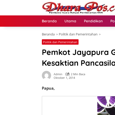
Langsung
ke
konten
Beranda
Utama
Pendidikan
Po
Beranda
Politik dan Pemerintahan
Politik dan Pemerintahan
Pemkot Jayapura G
Kesaktian Pancasil
Admin
2 Min Baca
Oktober 1, 2014
Papua,