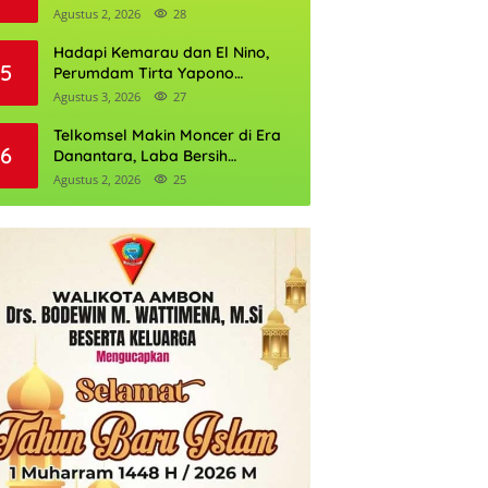
Daftarnya
Agustus 2, 2026
28
Hadapi Kemarau dan El Nino,
5
Perumdam Tirta Yapono
Perkuat Cadangan Air Ambon
Agustus 3, 2026
27
Telkomsel Makin Moncer di Era
6
Danantara, Laba Bersih
Semester I 2026 Tembus Rp10,4
Agustus 2, 2026
25
Triliun