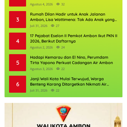
Agustus 4, 2026
32
Rumah Dilan Hadir untuk Anak Jalanan
3
Ambon, Lisa Wattimena: Tak Ada Anak yang
Boleh Kehilangan Masa Depannya
Juli 31, 2026
27
17 Pejabat Eselon II Pemkot Ambon Ikut PKN II
4
2026, Berikut Daftarnya
Agustus 2, 2026
24
Hadapi Kemarau dan El Nino, Perumdam
5
Tirta Yapono Perkuat Cadangan Air Ambon
Agustus 3, 2026
22
Janji Wali Kota Mulai Terwujud, Warga
6
Benteng Karang Ditargetkan Nikmati Air
Bersih Pekan Kedua Agustus
Juli 31, 2026
22