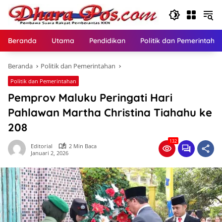
Langsung
ke
konten
Beranda
Utama
Pendidikan
Politik dan Pemerintaha
Beranda
Politik dan Pemerintahan
Politik dan Pemerintahan
Pemprov Maluku Peringati Hari
Pahlawan Martha Christina Tiahahu ke
208
132
Editorial
2 Min Baca
Januari 2, 2026