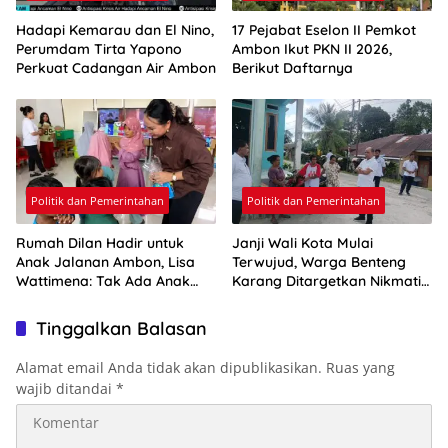
Hadapi Kemarau dan El Nino,
17 Pejabat Eselon II Pemkot
Perumdam Tirta Yapono
Ambon Ikut PKN II 2026,
Perkuat Cadangan Air Ambon
Berikut Daftarnya
Politik dan Pemerintahan
Politik dan Pemerintahan
Rumah Dilan Hadir untuk
Janji Wali Kota Mulai
Anak Jalanan Ambon, Lisa
Terwujud, Warga Benteng
Wattimena: Tak Ada Anak
Karang Ditargetkan Nikmati
yang Boleh Kehilangan Masa
Air Bersih Pekan Kedua
Depannya
Agustus
Tinggalkan Balasan
Alamat email Anda tidak akan dipublikasikan.
Ruas yang
wajib ditandai
*