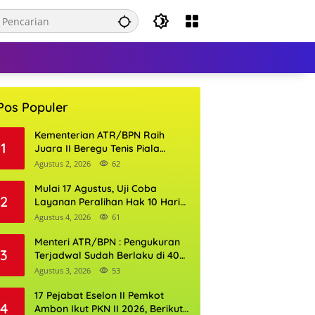
Pos Populer
Kementerian ATR/BPN Raih
1
Juara II Beregu Tenis Piala
Gubernur DKI Jakarta 2026
Agustus 2, 2026
62
Mulai 17 Agustus, Uji Coba
2
Layanan Peralihan Hak 10 Hari
di 15 Kantor Pertanahan
Agustus 4, 2026
61
Menteri ATR/BPN : Pengukuran
3
Terjadwal Sudah Berlaku di 400
Kantor Pertanahan
Agustus 3, 2026
53
17 Pejabat Eselon II Pemkot
4
Ambon Ikut PKN II 2026, Berikut