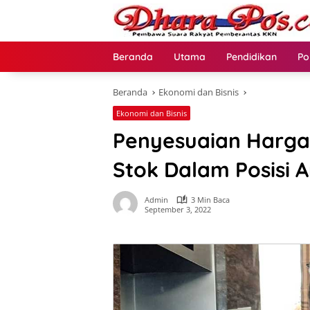
Langsung
ke
konten
Beranda
Utama
Pendidikan
Po
Beranda
Ekonomi dan Bisnis
Ekonomi dan Bisnis
Penyesuaian Harga
Stok Dalam Posisi 
Admin
3 Min Baca
September 3, 2022