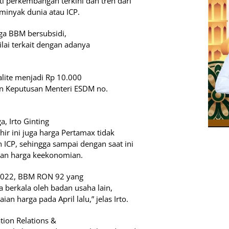
ti perkembangan terkini dan tren dari
minyak dunia atau ICP.
ga BBM bersubsidi,
nilai terkait dengan adanya
lite menjadi Rp 10.000
an Keputusan Menteri ESDM no.
, Irto Ginting
ir ini juga harga Pertamax tidak
n ICP, sehingga sampai dengan saat ini
ngan harga keekonomian.
 2022, BBM RON 92 yang
 berkala oleh badan usaha lain,
n harga pada April lalu,” jelas Irto.
ion Relations &