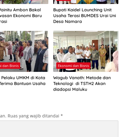
Wainitu Ambon Bakal
Bupati Kaidel Launching Unit
wasan Ekonomi Baru
Usaha Terasi BUMDES Urai Uni
rasi
Desa Namara
 dan Bisnis
Ekonomi dan Bisnis
 Pelaku UMKM di Kota
Wagub Vanath: Metode dan
erima Bantuan Usaha
Teknologi di TSTH2 Akan
diadopsi Maluku
kan.
Ruas yang wajib ditandai
*