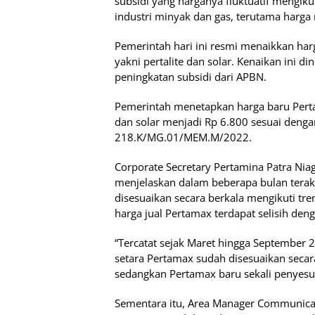
subsidi yang harganya fluktuatif mengiku
industri minyak dan gas, terutama harga 
Pemerintah hari ini resmi menaikkan har
yakni pertalite dan solar. Kenaikan ini di
peningkatan subsidi dari APBN.
Pemerintah menetapkan harga baru Perta
dan solar menjadi Rp 6.800 sesuai deng
218.K/MG.01/MEM.M/2022.
Corporate Secretary Pertamina Patra Niaga
menjelaskan dalam beberapa bulan terakh
disesuaikan secara berkala mengikuti tre
harga jual Pertamax terdapat selisih de
“Tercatat sejak Maret hingga September
setara Pertamax sudah disesuaikan secara
sedangkan Pertamax baru sekali penyesuaia
Sementara itu, Area Manager Communicat