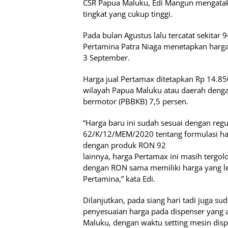
CSR Papua Maluku, Edi Mangun mengatak
tingkat yang cukup tinggi.
Pada bulan Agustus lalu tercatat sekitar 
Pertamina Patra Niaga menetapkan harga
3 September.
Harga jual Pertamax ditetapkan Rp 14.850
wilayah Papua Maluku atau daerah deng
bermotor (PBBKB) 7,5 persen.
“Harga baru ini sudah sesuai dengan re
62/K/12/MEM/2020 tentang formulasi har
dengan produk RON 92
lainnya, harga Pertamax ini masih tergolo
dengan RON sama memiliki harga yang leb
Pertamina,” kata Edi.
Dilanjutkan, pada siang hari tadi juga su
penyesuaian harga pada dispenser yang a
Maluku, dengan waktu setting mesin disp