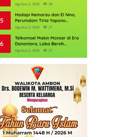
Daftarnya
Agustus 2, 2026
28
Hadapi Kemarau dan El Nino,
5
Perumdam Tirta Yapono
Perkuat Cadangan Air Ambon
Agustus 3, 2026
27
Telkomsel Makin Moncer di Era
6
Danantara, Laba Bersih
Semester I 2026 Tembus Rp10,4
Agustus 2, 2026
27
Triliun