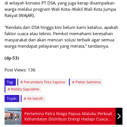
di wilayah konsesi PT DSA, yang juga kerap disampaikan
warga melalui program Wali Kota–Wakil Wali Kota Jumpa
Rakyat (WAJAR).
“Kendala dari DSA hingga kini belum kami ketahui, apakah
faktor cuaca atau teknis. Pemkot memahami keresahan
masyarakat dan akan mencari solusi terbaik agar semua
warga mendapat pelayanan yang merata,” tandasnya.
(dp-53)
Post Views:
136
Tag:
Perumdam Tirta Yapono
Pieter Saimima
Robby Sapulette
Topik:
Air bersih
Pertamina Patra Niaga Papua–Maluku Perkuat
Kehandalan Distribusi Energi Hadapi Cuaca
Ekstrem Akhir Tahun