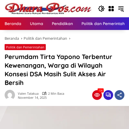
Langsung
ke
konten
Beranda
Utama
Pendidikan
Politik dan Pemerintaha
Beranda
Politik dan Pemerintahan
Politik dan Pemerintahan
Perumdam Tirta Yapono Terbentur
Kewenangan, Warga di Wilayah
Konsesi DSA Masih Sulit Akses Air
Bersih
136
Valen Talakua
2 Min Baca
November 14, 2025