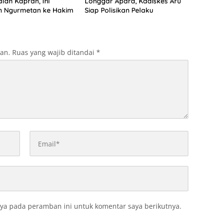
lah Kaprah, Ini
Longgar Apara, Kadiskes Aru
n Ngurmetan ke Hakim
Siap Polisikan Pelaku
kan.
Ruas yang wajib ditandai
*
ya pada peramban ini untuk komentar saya berikutnya.