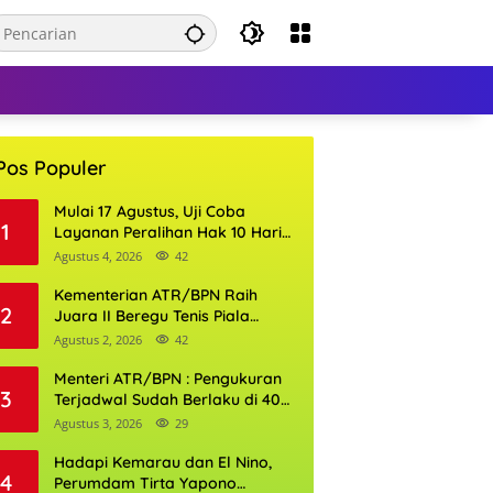
Pos Populer
Mulai 17 Agustus, Uji Coba
1
Layanan Peralihan Hak 10 Hari
di 15 Kantor Pertanahan
Agustus 4, 2026
42
Kementerian ATR/BPN Raih
2
Juara II Beregu Tenis Piala
Gubernur DKI Jakarta 2026
Agustus 2, 2026
42
Menteri ATR/BPN : Pengukuran
3
Terjadwal Sudah Berlaku di 400
Kantor Pertanahan
Agustus 3, 2026
29
Hadapi Kemarau dan El Nino,
4
Perumdam Tirta Yapono