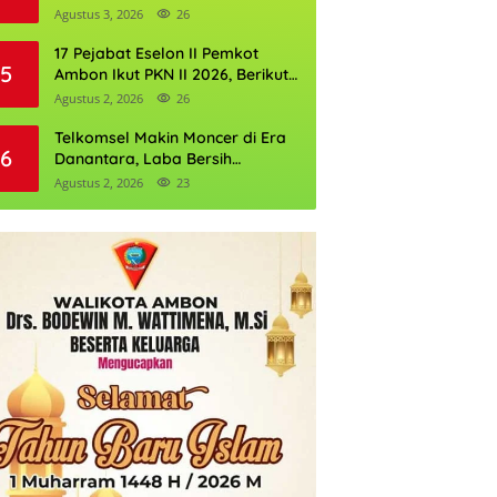
Perkuat Cadangan Air Ambon
Agustus 3, 2026
26
17 Pejabat Eselon II Pemkot
5
Ambon Ikut PKN II 2026, Berikut
Daftarnya
Agustus 2, 2026
26
Telkomsel Makin Moncer di Era
6
Danantara, Laba Bersih
Semester I 2026 Tembus Rp10,4
Agustus 2, 2026
23
Triliun