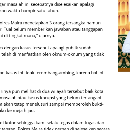
ar masalah ini secepatnya diselesaikan apalagi
an waktu hampir satu tahun.
Polres Malra menetapkan 3 orang tersangka namun
geri Tual belum memberikan jawaban atau tanggapan
 di tingkat mana,” ujarnya.
am dengan kasus tersebut apalagi publik sudah
 telah di manfaatkan oleh oknum-oknum yang tidak
 kasus ini tidak terombang-ambing, karena hal ini
irinya pun melihat di dua wilayah tersebut baik kota
masalah atau kasus korupsi yang belum tertangani.
ya akan tetap menelusuri sampai memperoleh bukti-
ku ke meja hijau.
di kotor sehingga kami selalu tegas dalam tugas dan
tangani Polres Malra tidak pernah di selesaikan secara