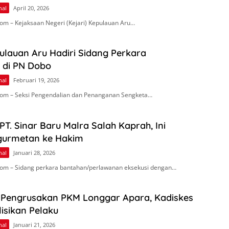
nal
April 20, 2026
om – Kejaksaan Negeri (Kejari) Kepulauan Aru…
ulauan Aru Hadiri Sidang Perkara
 di PN Dobo
nal
Februari 19, 2026
om – Seksi Pengendalian dan Penanganan Sengketa…
 PT. Sinar Baru Malra Salah Kaprah, Ini
gurmetan ke Hakim
nal
Januari 28, 2026
om – Sidang perkara bantahan/perlawanan eksekusi dengan…
Pengrusakan PKM Longgar Apara, Kadiskes
lisikan Pelaku
nal
Januari 21, 2026