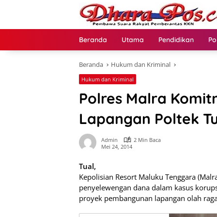
Langsung
ke
konten
Beranda
Utama
Pendidikan
Po
Beranda
Hukum dan Kriminal
Hukum dan Kriminal
Polres Malra Komit
Lapangan Poltek Tu
Admin
2 Min Baca
Mei 24, 2014
Tual,
Kepolisian Resort Maluku Tenggara (Mal
penyelewengan dana dalam kasus korupsi y
proyek pembangunan lapangan olah raga