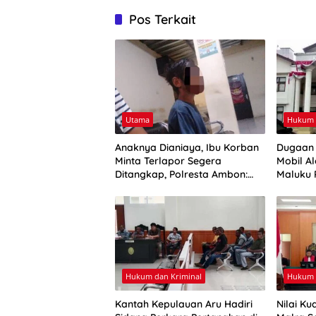
Pos Terkait
Utama
Hukum 
Anaknya Dianiaya, Ibu Korban
Dugaan 
Minta Terlapor Segera
Mobil Al
Ditangkap, Polresta Ambon:
Maluku 
Masih Tahap Penyelidikan
Hukum dan Kriminal
Hukum 
Kantah Kepulauan Aru Hadiri
Nilai Ku