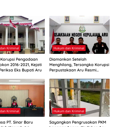
dan Kriminal
Hukum dan Kriminal
Korupsi Pengadaan
Diamankan Setelah
okon 2016-2021, Kejati
Menghilang, Tersangka Korupsi
Periksa Eks Bupati Aru
Perpustakaan Aru Resmi
Ditahan
dan Kriminal
Hukum dan Kriminal
asa PT. Sinar Baru
Sayangkan Pengrusakan PKM