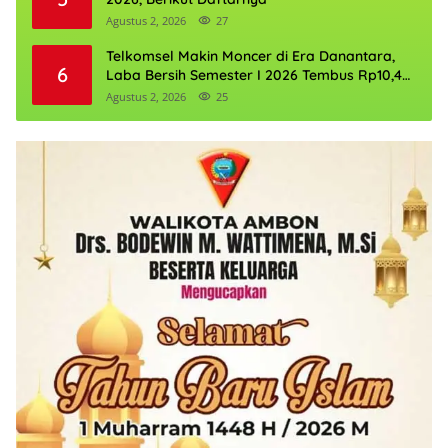
Agustus 2, 2026
27
Telkomsel Makin Moncer di Era Danantara,
6
Laba Bersih Semester I 2026 Tembus Rp10,4
Triliun
Agustus 2, 2026
25