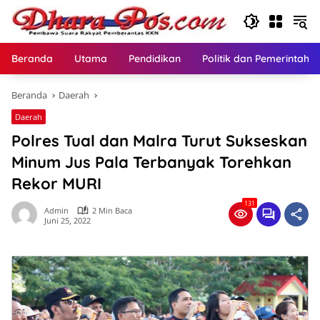
Langsung
ke
konten
Beranda
Utama
Pendidikan
Politik dan Pemerintaha
Beranda
Daerah
Daerah
Polres Tual dan Malra Turut Sukseskan
Minum Jus Pala Terbanyak Torehkan
Rekor MURI
131
Admin
2 Min Baca
Juni 25, 2022