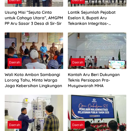
Usung Misi “Sejuta Cinta
Lantik Sejumlah Pejabat
untuk Cahaya Utara”, AMGPM
Eselon II, Bupati Aru
PP Aru Sasar 3 Desa di Sir-Sir
Tekankan Integritas-
Percepatan Kinerja
Daerah
Daerah
Wali Kota Ambon Sambangi
Kantah Aru Beri Dukungan
Lorong Tahu, Minta Warga
Teknis Persiapan Pra-
Jaga Kebersihan Lingkungan
Musyawarah MHA
Daerah
Daerah