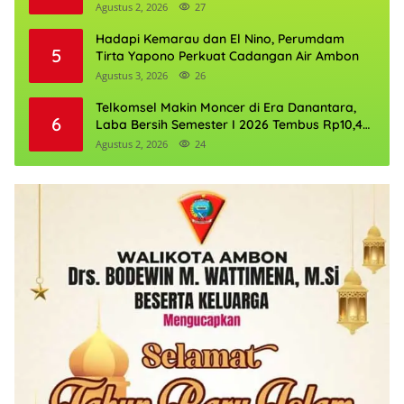
Agustus 2, 2026
27
Hadapi Kemarau dan El Nino, Perumdam
5
Tirta Yapono Perkuat Cadangan Air Ambon
Agustus 3, 2026
26
Telkomsel Makin Moncer di Era Danantara,
6
Laba Bersih Semester I 2026 Tembus Rp10,4
Triliun
Agustus 2, 2026
24