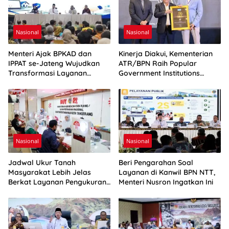
Nasional
Nasional
Menteri Ajak BPKAD dan
Kinerja Diakui, Kementerian
IPPAT se-Jateng Wujudkan
ATR/BPN Raih Popular
Transformasi Layanan
Government Institutions
Pertanahan
Award 2026
Nasional
Nasional
Jadwal Ukur Tanah
Beri Pengarahan Soal
Masyarakat Lebih Jelas
Layanan di Kanwil BPN NTT,
Berkat Layanan Pengukuran
Menteri Nusron Ingatkan Ini
Terjadwal