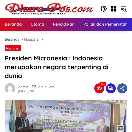
Langsung
ke
konten
Beranda
Utama
Pendidikan
Politik dan Pemerintaha
Beranda
Nasional
Nasional
Presiden Micronesia : Indonesia
merupakan negara terpenting di
dunia
160
Admin
2 Min Baca
Juli 20, 2018