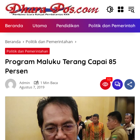
Langsung
ke
konten
Beranda
Utama
Pendidikan
Politik dan Pemerintaha
Beranda
Politik dan Pemerintahan
Politik dan Pemerintahan
Program Maluku Terang Capai 85
Persen
101
Admin
1 Min Baca
Agustus 7, 2019