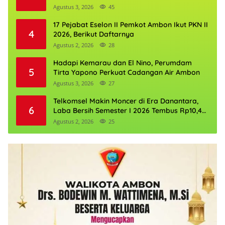
Agustus 3, 2026
45
17 Pejabat Eselon II Pemkot Ambon Ikut PKN II
4
2026, Berikut Daftarnya
Agustus 2, 2026
28
Hadapi Kemarau dan El Nino, Perumdam
5
Tirta Yapono Perkuat Cadangan Air Ambon
Agustus 3, 2026
27
Telkomsel Makin Moncer di Era Danantara,
6
Laba Bersih Semester I 2026 Tembus Rp10,4
Triliun
Agustus 2, 2026
25