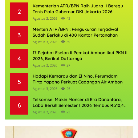
Kementerian ATR/BPN Raih Juara II Beregu
2
Tenis Piala Gubernur DKI Jakarta 2026
Agustus 2, 2026
43
Menteri ATR/BPN : Pengukuran Terjadwal
3
Sudah Berlaku di 400 Kantor Pertanahan
Agustus 3, 2026
39
17 Pejabat Eselon II Pemkot Ambon Ikut PKN II
4
2026, Berikut Daftarnya
Agustus 2, 2026
27
Hadapi Kemarau dan El Nino, Perumdam
5
Tirta Yapono Perkuat Cadangan Air Ambon
Agustus 3, 2026
26
Telkomsel Makin Moncer di Era Danantara,
6
Laba Bersih Semester I 2026 Tembus Rp10,4
Triliun
Agustus 2, 2026
23