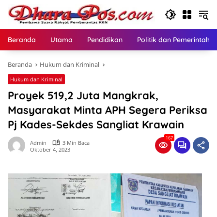
Langsung
ke
konten
Beranda
Utama
Pendidikan
Politik dan Pemerintaha
Beranda
Hukum dan Kriminal
Hukum dan Kriminal
Proyek 519,2 Juta Mangkrak,
Masyarakat Minta APH Segera Periksa
Pj Kades-Sekdes Sangliat Krawain
167
Admin
3 Min Baca
Oktober 4, 2023