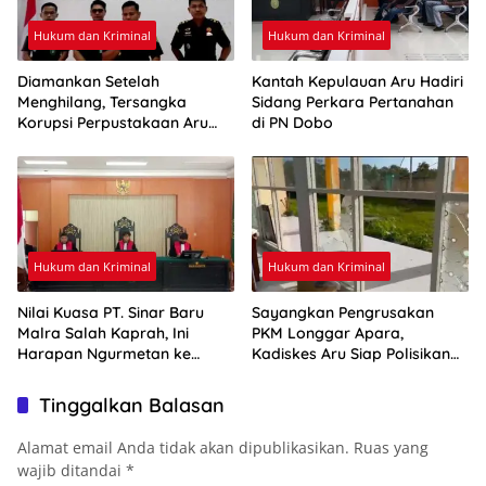
Hukum dan Kriminal
Hukum dan Kriminal
Diamankan Setelah
Kantah Kepulauan Aru Hadiri
Menghilang, Tersangka
Sidang Perkara Pertanahan
Korupsi Perpustakaan Aru
di PN Dobo
Resmi Ditahan
Hukum dan Kriminal
Hukum dan Kriminal
Nilai Kuasa PT. Sinar Baru
Sayangkan Pengrusakan
Malra Salah Kaprah, Ini
PKM Longgar Apara,
Harapan Ngurmetan ke
Kadiskes Aru Siap Polisikan
Hakim
Pelaku
Tinggalkan Balasan
Alamat email Anda tidak akan dipublikasikan.
Ruas yang
wajib ditandai
*