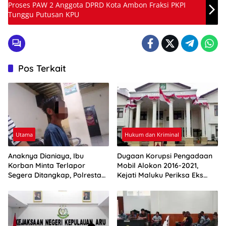
Proses PAW 2 Anggota DPRD Kota Ambon Fraksi PKPI
Tunggu Putusan KPU
Pos Terkait
Utama
Hukum dan Kriminal
Anaknya Dianiaya, Ibu
Dugaan Korupsi Pengadaan
Korban Minta Terlapor
Mobil Alokon 2016-2021,
Segera Ditangkap, Polresta
Kejati Maluku Periksa Eks
Ambon: Masih Tahap
Bupati Aru
Penyelidikan