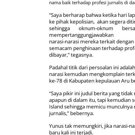
nama baik terhadap profesi jurnalis di dae
“Saya berharap bahwa ketika hari la
ke pihak kepolisian,
akan segera diti
sehingga oknum-oknum bersa
mempertanggungjawabkan
narasi-narasi mereka terkait dengan
semacam penghinaan terhadap profes
dibayar,” tegasnya.
Padahal titik dari persoalan ini ad
narasi kemudian mengkomplain terka
ke-78 di Kabupaten kepulauan Aru be
“Saya pikir ini judul berita yang ti
apapun di dalam itu, tapi kemudian 
Island sehingga memicu munculnya n
jurnalis,” bebernya.
Yunus tak memungkiri, jika narasi-nar
baru kali ini terjadi.