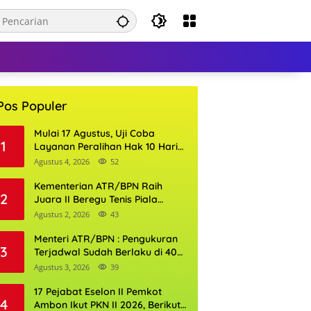
Pos Populer
Mulai 17 Agustus, Uji Coba
1
Layanan Peralihan Hak 10 Hari
di 15 Kantor Pertanahan
Agustus 4, 2026
52
Kementerian ATR/BPN Raih
2
Juara II Beregu Tenis Piala
Gubernur DKI Jakarta 2026
Agustus 2, 2026
43
Menteri ATR/BPN : Pengukuran
3
Terjadwal Sudah Berlaku di 400
Kantor Pertanahan
Agustus 3, 2026
39
17 Pejabat Eselon II Pemkot
4
Ambon Ikut PKN II 2026, Berikut