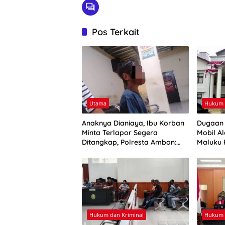
Pos Terkait
Utama
Hukum 
Anaknya Dianiaya, Ibu Korban
Dugaan 
Minta Terlapor Segera
Mobil Al
Ditangkap, Polresta Ambon:
Maluku 
Masih Tahap Penyelidikan
Hukum dan Kriminal
Hukum 