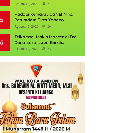
Daftarnya
Agustus 2, 2026
27
Hadapi Kemarau dan El Nino,
5
Perumdam Tirta Yapono
Perkuat Cadangan Air Ambon
Agustus 3, 2026
26
Telkomsel Makin Moncer di Era
6
Danantara, Laba Bersih
Semester I 2026 Tembus Rp10,4
Agustus 2, 2026
23
Triliun