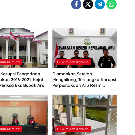
dan Kriminal
Hukum dan Kriminal
Korupsi Pengadaan
Diamankan Setelah
okon 2016-2021, Kejati
Menghilang, Tersangka Korupsi
Periksa Eks Bupati Aru
Perpustakaan Aru Resmi
Ditahan
dan Kriminal
Hukum dan Kriminal