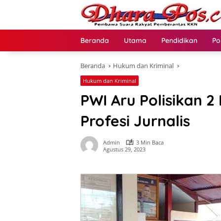
Langsung
ke
konten
Beranda
Utama
Pendidikan
Po
Beranda
Hukum dan Kriminal
Hukum dan Kriminal
PWI Aru Polisikan 
Profesi Jurnalis
Admin
3 Min Baca
Agustus 29, 2023