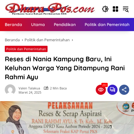
Langsung
ke
konten
Beranda
Utama
Pendidikan
Politik dan Pemerintaha
Beranda
Politik dan Pemerintahan
Politik dan Pemerintahan
Reses di Nania Kampung Baru, Ini
Keluhan Warga Yang Ditampung Rani
Rahmi Ayu
251
Valen Talakua
2 Min Baca
Maret 24, 2025