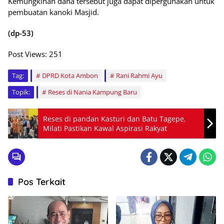
Kemungkinan dana tersebut juga dapat dipergunakan untuk
pembuatan kanoki Masjid.
(dp-53)
Post Views:
251
Tag:
DPRD Kota Ambon
Rani Rahmi Ayu
Topik:
Reses di Nania Kampung Baru
Reses di pandan Kasturi dan Batu Tagepe,
Milati Pastikan Kawal Aspirasi Rakyat
Pos Terkait