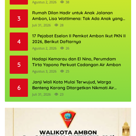
Agustus 2, 2026
38
Rumah Dilan Hadir untuk Anak Jalanan
3
Ambon, Lisa Wattimena: Tak Ada Anak yang
Boleh Kehilangan Masa Depannya
Juli 31, 2026
28
17 Pejabat Eselon II Pemkot Ambon Ikut PKN II
4
2026, Berikut Daftarnya
Agustus 2, 2026
26
Hadapi Kemarau dan El Nino, Perumdam
5
Tirta Yapono Perkuat Cadangan Air Ambon
Agustus 3, 2026
25
Janji Wali Kota Mulai Terwujud, Warga
6
Benteng Karang Ditargetkan Nikmati Air
Bersih Pekan Kedua Agustus
Juli 31, 2026
23