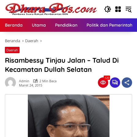
Langsung
ke
konten
Beranda
Utama
Pendidikan
Politik dan Pemerintaha
Beranda
Daerah
Daerah
Risambessy Tinjau Jalan – Talud Di
Kecamatan Dullah Selatan
120
Admin
2 Min Baca
Maret 24, 2015