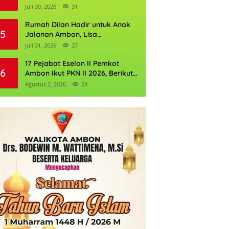
Kognitif NKRI
Juli 30, 2026
31
Rumah Dilan Hadir untuk Anak
5
Jalanan Ambon, Lisa
Wattimena: Tak Ada Anak yang
Juli 31, 2026
27
Boleh Kehilangan Masa
Depannya
17 Pejabat Eselon II Pemkot
6
Ambon Ikut PKN II 2026, Berikut
Daftarnya
Agustus 2, 2026
24