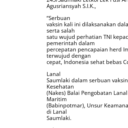
Agusriansyah S.I.K.,
“Serbuan
vaksin kali ini dilaksanakan d
serta salah
satu wujud perhatian TNI kep
pemerintah dalam
percepatan pencapaian herd I
terwujud dengan
cepat, Indonesia sehat bebas Co
Lanal
Saumlaki dalam serbuan vaksi
Kesehatan
(Nakes) Balai Pengobatan Lanal
Maritim
(Babinpotmar), Unsur Keamanan
di Lanal
Saumlaki.