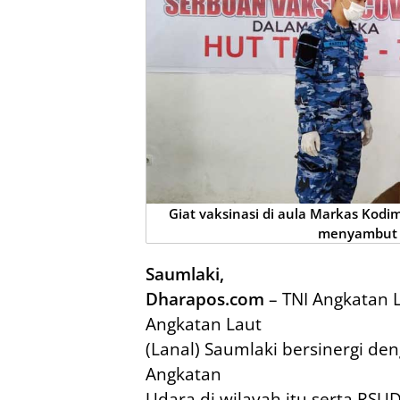
Giat vaksinasi di aula Markas Kod
menyambut 
Saumlaki,
Dharapos.com
– TNI Angkatan L
Angkatan Laut
(Lanal) Saumlaki bersinergi de
Angkatan
Udara di wilayah itu serta RSUD