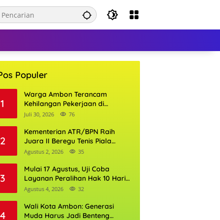
Pos Populer
Warga Ambon Terancam
1
Kehilangan Pekerjaan di
Bandara Pattimura, William
Juli 30, 2026
76
Mairuhu Desak Maskapai
Utamakan Tenaga Kerja Lokal
Kementerian ATR/BPN Raih
2
Juara II Beregu Tenis Piala
Gubernur DKI Jakarta 2026
Agustus 2, 2026
35
Mulai 17 Agustus, Uji Coba
3
Layanan Peralihan Hak 10 Hari
di 15 Kantor Pertanahan
Agustus 4, 2026
32
Wali Kota Ambon: Generasi
4
Muda Harus Jadi Benteng