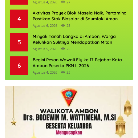
Penguatan Ekonomi
Agustus 4, 2026
27
Aktivitas Proyek Blok Masela Naik, Pertamina
4
Pastikan Stok Biosolar di Saumlaki Aman
Agustus 6, 2026
25
Minyak Tanah Langka di Ambon, Warga
5
Keluhkan Sulitnya Mendapatkan Mitan
Agustus 5, 2026
25
Begini Pesan Wawali Ely ke 17 Pejabat Kota
6
Ambon Peserta PKN II 2026
Agustus 4, 2026
25