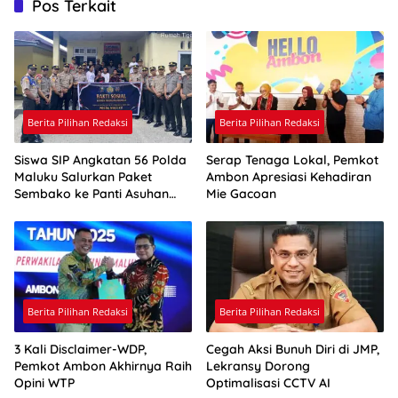
Pos Terkait
Berita Pilihan Redaksi
Berita Pilihan Redaksi
Siswa SIP Angkatan 56 Polda
Serap Tenaga Lokal, Pemkot
Maluku Salurkan Paket
Ambon Apresiasi Kehadiran
Sembako ke Panti Asuhan
Mie Gacoan
Pelita Kasih
Berita Pilihan Redaksi
Berita Pilihan Redaksi
3 Kali Disclaimer-WDP,
Cegah Aksi Bunuh Diri di JMP,
Pemkot Ambon Akhirnya Raih
Lekransy Dorong
Opini WTP
Optimalisasi CCTV AI