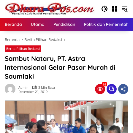
Langsung
ke
konten
Beranda
Utama
Pendidikan
Politik dan Pemerintaha
Beranda
Berita Pilihan Redaksi
Berita Pilihan Redaksi
Sambut Nataru, PT. Astra
Internasional Gelar Pasar Murah di
Saumlaki
93
Admin
3 Min Baca
Desember 21, 2019