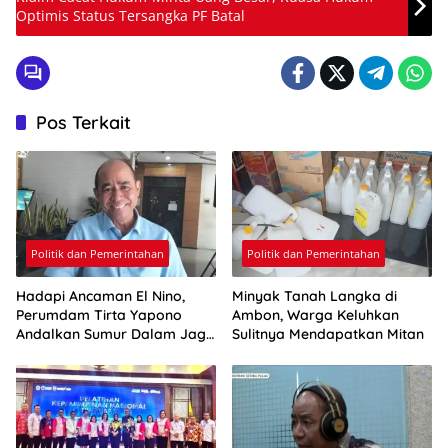
Optimis Status Tersangka PF Batal
Pos Terkait
Politik dan Pemerintahan
Politik dan Pemerintahan
Hadapi Ancaman El Nino,
Minyak Tanah Langka di
Perumdam Tirta Yapono
Ambon, Warga Keluhkan
Andalkan Sumur Dalam Jaga
Sulitnya Mendapatkan Mitan
Pasokan Air Ambon