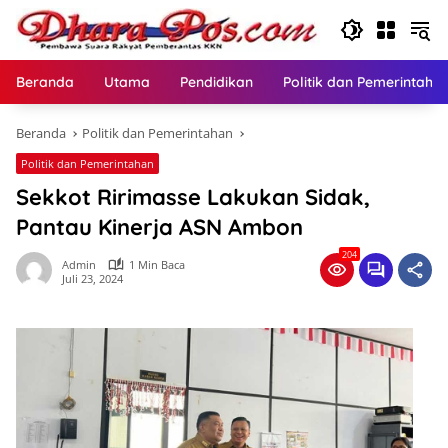
Langsung
ke
konten
Beranda
Utama
Pendidikan
Politik dan Pemerintaha
Beranda
Politik dan Pemerintahan
Politik dan Pemerintahan
Sekkot Ririmasse Lakukan Sidak,
Pantau Kinerja ASN Ambon
204
Admin
1 Min Baca
Juli 23, 2024