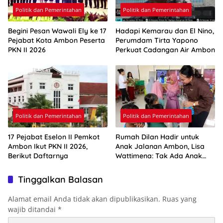
Politik dan Pemerintahan
Politik dan Pemerintahan
Begini Pesan Wawali Ely ke 17
Hadapi Kemarau dan El Nino,
Pejabat Kota Ambon Peserta
Perumdam Tirta Yapono
PKN II 2026
Perkuat Cadangan Air Ambon
Politik dan Pemerintahan
Politik dan Pemerintahan
17 Pejabat Eselon II Pemkot
Rumah Dilan Hadir untuk
Ambon Ikut PKN II 2026,
Anak Jalanan Ambon, Lisa
Berikut Daftarnya
Wattimena: Tak Ada Anak
yang Boleh Kehilangan Masa
Depannya
Tinggalkan Balasan
Alamat email Anda tidak akan dipublikasikan.
Ruas yang
wajib ditandai
*