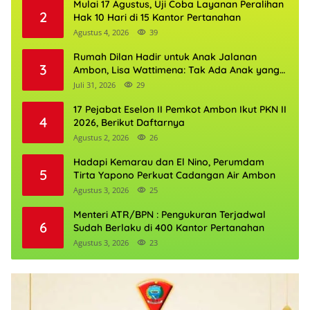
Mulai 17 Agustus, Uji Coba Layanan Peralihan
2
Hak 10 Hari di 15 Kantor Pertanahan
Agustus 4, 2026
39
Rumah Dilan Hadir untuk Anak Jalanan
3
Ambon, Lisa Wattimena: Tak Ada Anak yang
Boleh Kehilangan Masa Depannya
Juli 31, 2026
29
17 Pejabat Eselon II Pemkot Ambon Ikut PKN II
4
2026, Berikut Daftarnya
Agustus 2, 2026
26
Hadapi Kemarau dan El Nino, Perumdam
5
Tirta Yapono Perkuat Cadangan Air Ambon
Agustus 3, 2026
25
Menteri ATR/BPN : Pengukuran Terjadwal
6
Sudah Berlaku di 400 Kantor Pertanahan
Agustus 3, 2026
23